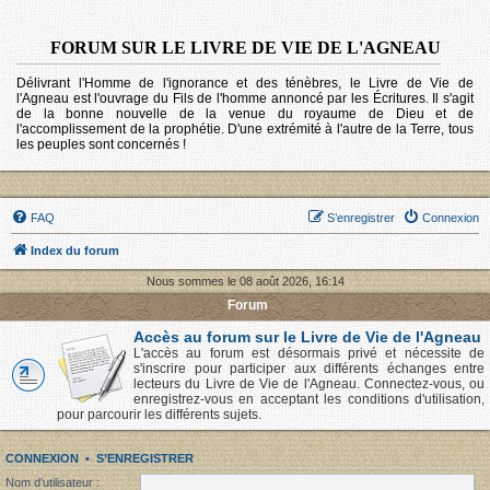
FORUM SUR LE LIVRE DE VIE DE L'AGNEAU
Délivrant l'Homme de l'ignorance et des ténèbres, le Livre de Vie de
l'Agneau est l'ouvrage du Fils de l'homme annoncé par les Écritures. Il s'agit
de la bonne nouvelle de la venue du royaume de Dieu et de
l'accomplissement de la prophétie. D'une extrémité à l'autre de la Terre, tous
les peuples sont concernés !
FAQ
S’enregistrer
Connexion
Index du forum
Nous sommes le 08 août 2026, 16:14
Forum
Accès au forum sur le Livre de Vie de l'Agneau
L'accès au forum est désormais privé et nécessite de
s'inscrire pour participer aux différents échanges entre
lecteurs du Livre de Vie de l'Agneau. Connectez-vous, ou
enregistrez-vous en acceptant les conditions d'utilisation,
pour parcourir les différents sujets.
CONNEXION
•
S’ENREGISTRER
Nom d’utilisateur :