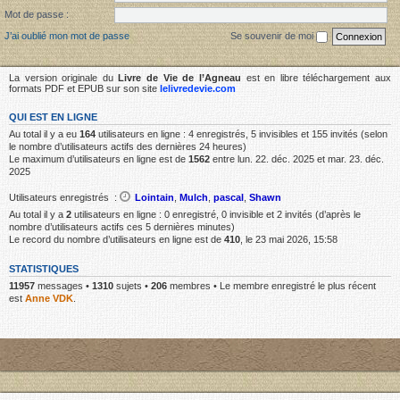
Mot de passe :
J’ai oublié mon mot de passe
Se souvenir de moi
La version originale du
Livre de Vie de l’Agneau
est en libre téléchargement aux
formats PDF et EPUB sur son site
lelivredevie.com
QUI EST EN LIGNE
Au total il y a eu
164
utilisateurs en ligne : 4 enregistrés, 5 invisibles et 155 invités (selon
le nombre d’utilisateurs actifs des dernières 24 heures)
Le maximum d’utilisateurs en ligne est de
1562
entre lun. 22. déc. 2025 et mar. 23. déc.
2025
Utilisateurs enregistrés :
Lointain
,
Mulch
,
pascal
,
Shawn
Au total il y a
2
utilisateurs en ligne : 0 enregistré, 0 invisible et 2 invités (d’après le
nombre d’utilisateurs actifs ces 5 dernières minutes)
Le record du nombre d’utilisateurs en ligne est de
410
, le 23 mai 2026, 15:58
STATISTIQUES
11957
messages •
1310
sujets •
206
membres • Le membre enregistré le plus récent
est
Anne VDK
.