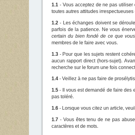
1.1
- Vous acceptez de ne pas utiliser 
toutes autres attitudes irrespectueuse
1.2
- Les échanges doivent se dérouler
parfois de la patience. Ne vous éner
certain du bien fondé de ce que vou
membres de le faire avec vous.
1.3
- Pour que les sujets restent cohér
aucun rapport direct (hors-sujet). Ava
recherche sur le forum une fois connect
1.4
- Veillez à ne pas faire de prosélyt
1.5
- Il vous est demandé de faire des 
pas toléré.
1.6
- Lorsque vous citez un article, veui
1.7
- Vous êtes tenu de ne pas abuser 
caractères et de mots.