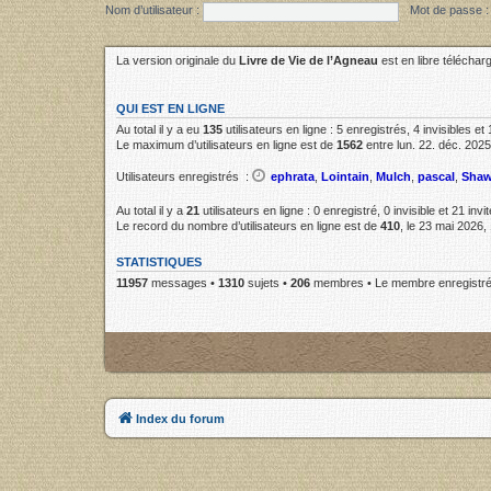
Nom d’utilisateur :
Mot de passe :
La version originale du
Livre de Vie de l’Agneau
est en libre télécha
QUI EST EN LIGNE
Au total il y a eu
135
utilisateurs en ligne : 5 enregistrés, 4 invisibles e
Le maximum d’utilisateurs en ligne est de
1562
entre lun. 22. déc. 2025
Utilisateurs enregistrés :
ephrata
,
Lointain
,
Mulch
,
pascal
,
Sha
Au total il y a
21
utilisateurs en ligne : 0 enregistré, 0 invisible et 21 in
Le record du nombre d’utilisateurs en ligne est de
410
, le 23 mai 2026,
STATISTIQUES
11957
messages •
1310
sujets •
206
membres • Le membre enregistré 
Index du forum