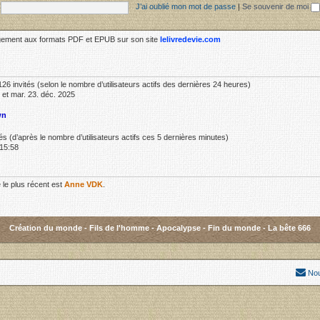
J’ai oublié mon mot de passe
|
Se souvenir de moi
rgement aux formats PDF et EPUB sur son site
lelivredevie.com
t 126 invités (selon le nombre d’utilisateurs actifs des dernières 24 heures)
 et mar. 23. déc. 2025
wn
vités (d’après le nombre d’utilisateurs actifs ces 5 dernières minutes)
 15:58
le plus récent est
Anne VDK
.
Création du monde
-
Fils de l'homme
-
Apocalypse
-
Fin du monde
-
La bête 666
Nou