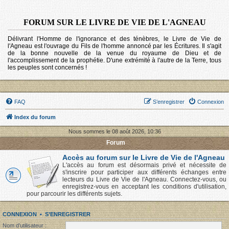
FORUM SUR LE LIVRE DE VIE DE L'AGNEAU
Délivrant l'Homme de l'ignorance et des ténèbres, le Livre de Vie de
l'Agneau est l'ouvrage du Fils de l'homme annoncé par les Écritures. Il s'agit
de la bonne nouvelle de la venue du royaume de Dieu et de
l'accomplissement de la prophétie. D'une extrémité à l'autre de la Terre, tous
les peuples sont concernés !
FAQ
S’enregistrer
Connexion
Index du forum
Nous sommes le 08 août 2026, 10:36
Forum
Accès au forum sur le Livre de Vie de l'Agneau
L'accès au forum est désormais privé et nécessite de
s'inscrire pour participer aux différents échanges entre
lecteurs du Livre de Vie de l'Agneau. Connectez-vous, ou
enregistrez-vous en acceptant les conditions d'utilisation,
pour parcourir les différents sujets.
CONNEXION
•
S’ENREGISTRER
Nom d’utilisateur :