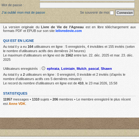
Mot de passe :
J’ai oublié mon mot de passe
Se souvenir de moi
La version originale du
Livre de Vie de l’Agneau
est en libre téléchargement aux
formats PDF et EPUB sur son site
lelivredevie.com
QUI EST EN LIGNE
Au total il y a eu
164
utilisateurs en ligne : 5 enregistrés, 4 invisibles et 155 invités (selon
le nombre d’utilisateurs actifs des dernières 24 heures)
Le maximum d’utilisateurs en ligne est de
1562
entre lun. 22. déc. 2025 et mar. 23. déc.
2025
Utilisateurs enregistrés :
ephrata
,
Lointain
,
Mulch
,
pascal
,
Shawn
Au total il y a
2
utilisateurs en ligne : 0 enregistré, 0 invisible et 2 invités (d’après le
nombre d’utilisateurs actifs ces 5 dernières minutes)
Le record du nombre d’utilisateurs en ligne est de
410
, le 23 mai 2026, 15:58
STATISTIQUES
11957
messages •
1310
sujets •
206
membres • Le membre enregistré le plus récent
est
Anne VDK
.