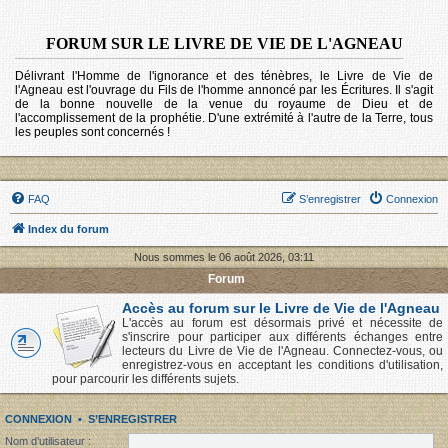
FORUM SUR LE LIVRE DE VIE DE L'AGNEAU
Délivrant l'Homme de l'ignorance et des ténèbres, le Livre de Vie de
l'Agneau est l'ouvrage du Fils de l'homme annoncé par les Écritures. Il s'agit
de la bonne nouvelle de la venue du royaume de Dieu et de
l'accomplissement de la prophétie. D'une extrémité à l'autre de la Terre, tous
les peuples sont concernés !
FAQ
S’enregistrer
Connexion
Index du forum
Nous sommes le 06 août 2026, 03:11
Forum
Accès au forum sur le Livre de Vie de l'Agneau
L'accès au forum est désormais privé et nécessite de
s'inscrire pour participer aux différents échanges entre
lecteurs du Livre de Vie de l'Agneau. Connectez-vous, ou
enregistrez-vous en acceptant les conditions d'utilisation,
pour parcourir les différents sujets.
CONNEXION
•
S’ENREGISTRER
Nom d’utilisateur :