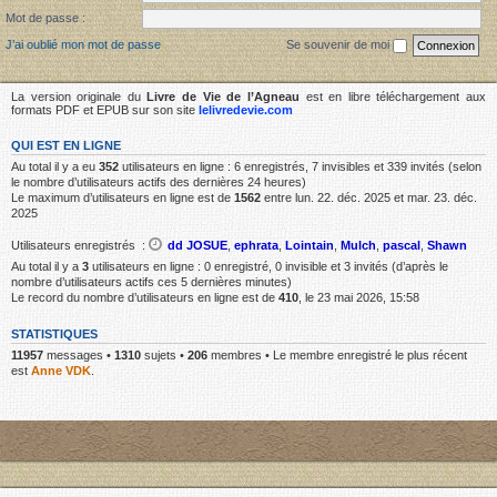
Mot de passe :
J’ai oublié mon mot de passe
Se souvenir de moi
La version originale du
Livre de Vie de l’Agneau
est en libre téléchargement aux
formats PDF et EPUB sur son site
lelivredevie.com
QUI EST EN LIGNE
Au total il y a eu
352
utilisateurs en ligne : 6 enregistrés, 7 invisibles et 339 invités (selon
le nombre d’utilisateurs actifs des dernières 24 heures)
Le maximum d’utilisateurs en ligne est de
1562
entre lun. 22. déc. 2025 et mar. 23. déc.
2025
Utilisateurs enregistrés :
dd JOSUE
,
ephrata
,
Lointain
,
Mulch
,
pascal
,
Shawn
Au total il y a
3
utilisateurs en ligne : 0 enregistré, 0 invisible et 3 invités (d’après le
nombre d’utilisateurs actifs ces 5 dernières minutes)
Le record du nombre d’utilisateurs en ligne est de
410
, le 23 mai 2026, 15:58
STATISTIQUES
11957
messages •
1310
sujets •
206
membres • Le membre enregistré le plus récent
est
Anne VDK
.