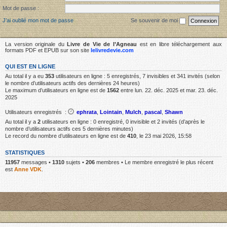
Mot de passe :
J’ai oublié mon mot de passe
Se souvenir de moi
La version originale du
Livre de Vie de l’Agneau
est en libre téléchargement aux
formats PDF et EPUB sur son site
lelivredevie.com
QUI EST EN LIGNE
Au total il y a eu
353
utilisateurs en ligne : 5 enregistrés, 7 invisibles et 341 invités (selon
le nombre d’utilisateurs actifs des dernières 24 heures)
Le maximum d’utilisateurs en ligne est de
1562
entre lun. 22. déc. 2025 et mar. 23. déc.
2025
Utilisateurs enregistrés :
ephrata
,
Lointain
,
Mulch
,
pascal
,
Shawn
Au total il y a
2
utilisateurs en ligne : 0 enregistré, 0 invisible et 2 invités (d’après le
nombre d’utilisateurs actifs ces 5 dernières minutes)
Le record du nombre d’utilisateurs en ligne est de
410
, le 23 mai 2026, 15:58
STATISTIQUES
11957
messages •
1310
sujets •
206
membres • Le membre enregistré le plus récent
est
Anne VDK
.