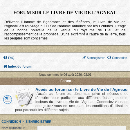
FORUM SUR LE LIVRE DE VIE DE L'AGNEAU
Délivrant l'Homme de l'ignorance et des ténèbres, le Livre de Vie de
l'Agneau est l'ouvrage du Fils de l'homme annoncé par les Écritures. Il s'agit
de la bonne nouvelle de la venue du royaume de Dieu et de
l'accomplissement de la prophétie. D'une extrémité à l'autre de la Terre, tous
les peuples sont concernés !
FAQ
S’enregistrer
Connexion
Index du forum
Nous sommes le 06 août 2026, 02:01
Forum
Accès au forum sur le Livre de Vie de l'Agneau
L'accès au forum est désormais privé et nécessite de
s'inscrire pour participer aux différents échanges entre
lecteurs du Livre de Vie de l'Agneau. Connectez-vous, ou
enregistrez-vous en acceptant les conditions d'utilisation,
pour parcourir les différents sujets.
CONNEXION
•
S’ENREGISTRER
Nom d’utilisateur :