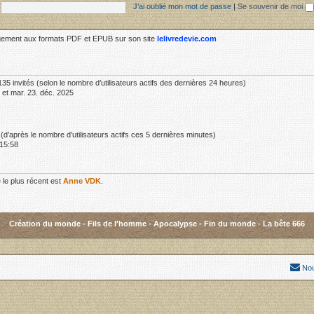
J’ai oublié mon mot de passe
|
Se souvenir de moi
rgement aux formats PDF et EPUB sur son site
lelivredevie.com
t 135 invités (selon le nombre d’utilisateurs actifs des dernières 24 heures)
 et mar. 23. déc. 2025
és (d’après le nombre d’utilisateurs actifs ces 5 dernières minutes)
 15:58
le plus récent est
Anne VDK
.
Création du monde
-
Fils de l'homme
-
Apocalypse
-
Fin du monde
-
La bête 666
Nou