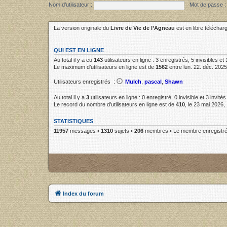
Nom d’utilisateur :
Mot de passe :
La version originale du
Livre de Vie de l’Agneau
est en libre télécha
QUI EST EN LIGNE
Au total il y a eu
143
utilisateurs en ligne : 3 enregistrés, 5 invisibles e
Le maximum d’utilisateurs en ligne est de
1562
entre lun. 22. déc. 2025
Utilisateurs enregistrés :
Mulch
,
pascal
,
Shawn
Au total il y a
3
utilisateurs en ligne : 0 enregistré, 0 invisible et 3 invit
Le record du nombre d’utilisateurs en ligne est de
410
, le 23 mai 2026,
STATISTIQUES
11957
messages •
1310
sujets •
206
membres • Le membre enregistré 
Index du forum