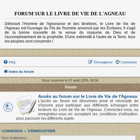
FORUM SUR LE LIVRE DE VIE DE L'AGNEAU
Délivrant l'Homme de l'ignorance et des ténèbres, le Livre de Vie de
l'Agneau est l'ouvrage du Fils de l'homme annoncé par les Écritures. Il s'agit
de la bonne nouvelle de la venue du royaume de Dieu et de
l'accomplissement de la prophétie. D'une extrémité à l'autre de la Terre, tous
les peuples sont concernés !
FAQ
S’enregistrer
Connexion
Index du forum
Nous sommes le 07 août 2026, 00:56
Forum
Accès au forum sur le Livre de Vie de l'Agneau
L'accès au forum est désormais privé et nécessite de
s'inscrire pour participer aux différents échanges entre
lecteurs du Livre de Vie de l'Agneau. Connectez-vous, ou
enregistrez-vous en acceptant les conditions d'utilisation,
pour parcourir les différents sujets.
CONNEXION
•
S’ENREGISTRER
Nom d’utilisateur :