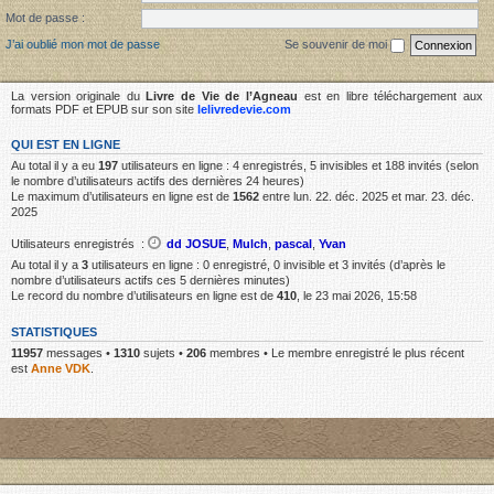
Mot de passe :
J’ai oublié mon mot de passe
Se souvenir de moi
La version originale du
Livre de Vie de l’Agneau
est en libre téléchargement aux
formats PDF et EPUB sur son site
lelivredevie.com
QUI EST EN LIGNE
Au total il y a eu
197
utilisateurs en ligne : 4 enregistrés, 5 invisibles et 188 invités (selon
le nombre d’utilisateurs actifs des dernières 24 heures)
Le maximum d’utilisateurs en ligne est de
1562
entre lun. 22. déc. 2025 et mar. 23. déc.
2025
Utilisateurs enregistrés :
dd JOSUE
,
Mulch
,
pascal
,
Yvan
Au total il y a
3
utilisateurs en ligne : 0 enregistré, 0 invisible et 3 invités (d’après le
nombre d’utilisateurs actifs ces 5 dernières minutes)
Le record du nombre d’utilisateurs en ligne est de
410
, le 23 mai 2026, 15:58
STATISTIQUES
11957
messages •
1310
sujets •
206
membres • Le membre enregistré le plus récent
est
Anne VDK
.