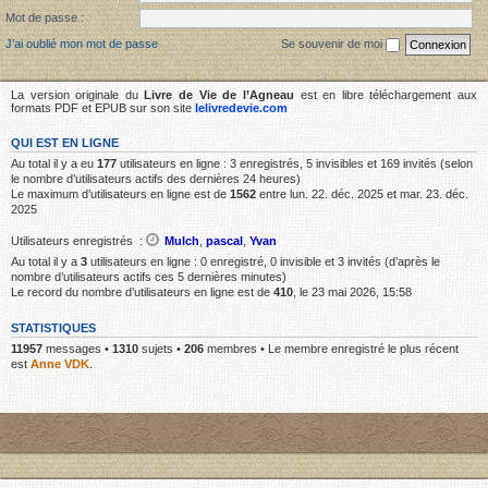
Mot de passe :
J’ai oublié mon mot de passe
Se souvenir de moi
La version originale du
Livre de Vie de l’Agneau
est en libre téléchargement aux
formats PDF et EPUB sur son site
lelivredevie.com
QUI EST EN LIGNE
Au total il y a eu
177
utilisateurs en ligne : 3 enregistrés, 5 invisibles et 169 invités (selon
le nombre d’utilisateurs actifs des dernières 24 heures)
Le maximum d’utilisateurs en ligne est de
1562
entre lun. 22. déc. 2025 et mar. 23. déc.
2025
Utilisateurs enregistrés :
Mulch
,
pascal
,
Yvan
Au total il y a
3
utilisateurs en ligne : 0 enregistré, 0 invisible et 3 invités (d’après le
nombre d’utilisateurs actifs ces 5 dernières minutes)
Le record du nombre d’utilisateurs en ligne est de
410
, le 23 mai 2026, 15:58
STATISTIQUES
11957
messages •
1310
sujets •
206
membres • Le membre enregistré le plus récent
est
Anne VDK
.