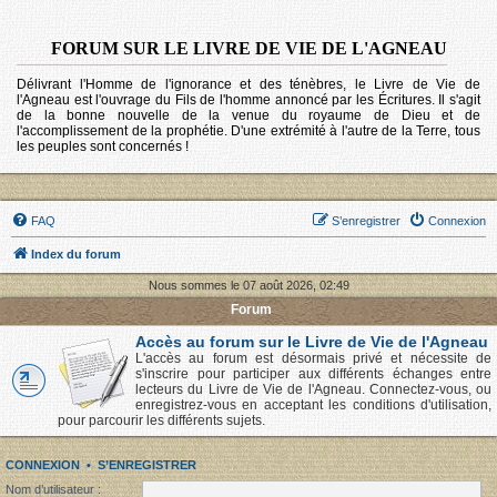
FORUM SUR LE LIVRE DE VIE DE L'AGNEAU
Délivrant l'Homme de l'ignorance et des ténèbres, le Livre de Vie de
l'Agneau est l'ouvrage du Fils de l'homme annoncé par les Écritures. Il s'agit
de la bonne nouvelle de la venue du royaume de Dieu et de
l'accomplissement de la prophétie. D'une extrémité à l'autre de la Terre, tous
les peuples sont concernés !
FAQ
S’enregistrer
Connexion
Index du forum
Nous sommes le 07 août 2026, 02:49
Forum
Accès au forum sur le Livre de Vie de l'Agneau
L'accès au forum est désormais privé et nécessite de
s'inscrire pour participer aux différents échanges entre
lecteurs du Livre de Vie de l'Agneau. Connectez-vous, ou
enregistrez-vous en acceptant les conditions d'utilisation,
pour parcourir les différents sujets.
CONNEXION
•
S’ENREGISTRER
Nom d’utilisateur :