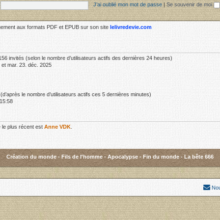
J’ai oublié mon mot de passe
|
Se souvenir de moi
rgement aux formats PDF et EPUB sur son site
lelivredevie.com
t 156 invités (selon le nombre d’utilisateurs actifs des dernières 24 heures)
 et mar. 23. déc. 2025
és (d’après le nombre d’utilisateurs actifs ces 5 dernières minutes)
 15:58
le plus récent est
Anne VDK
.
Création du monde
-
Fils de l'homme
-
Apocalypse
-
Fin du monde
-
La bête 666
Nou