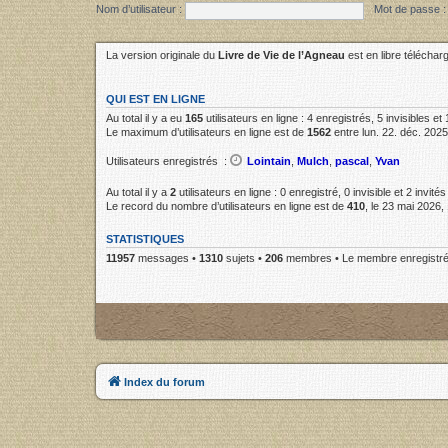
Nom d’utilisateur :
Mot de passe :
La version originale du
Livre de Vie de l’Agneau
est en libre télécha
QUI EST EN LIGNE
Au total il y a eu
165
utilisateurs en ligne : 4 enregistrés, 5 invisibles e
Le maximum d’utilisateurs en ligne est de
1562
entre lun. 22. déc. 2025
Utilisateurs enregistrés :
Lointain
,
Mulch
,
pascal
,
Yvan
Au total il y a
2
utilisateurs en ligne : 0 enregistré, 0 invisible et 2 invit
Le record du nombre d’utilisateurs en ligne est de
410
, le 23 mai 2026,
STATISTIQUES
11957
messages •
1310
sujets •
206
membres • Le membre enregistré 
Index du forum