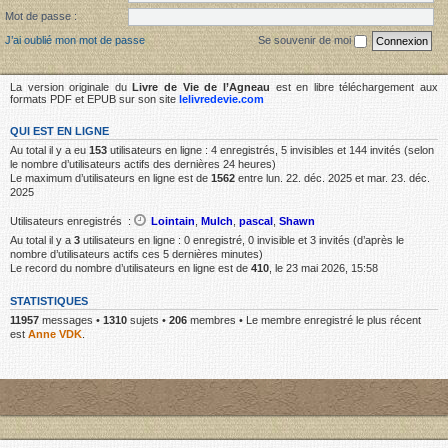
Mot de passe :
J’ai oublié mon mot de passe
Se souvenir de moi
La version originale du
Livre de Vie de l’Agneau
est en libre téléchargement aux
formats PDF et EPUB sur son site
lelivredevie.com
QUI EST EN LIGNE
Au total il y a eu
153
utilisateurs en ligne : 4 enregistrés, 5 invisibles et 144 invités (selon
le nombre d’utilisateurs actifs des dernières 24 heures)
Le maximum d’utilisateurs en ligne est de
1562
entre lun. 22. déc. 2025 et mar. 23. déc.
2025
Utilisateurs enregistrés :
Lointain
,
Mulch
,
pascal
,
Shawn
Au total il y a
3
utilisateurs en ligne : 0 enregistré, 0 invisible et 3 invités (d’après le
nombre d’utilisateurs actifs ces 5 dernières minutes)
Le record du nombre d’utilisateurs en ligne est de
410
, le 23 mai 2026, 15:58
STATISTIQUES
11957
messages •
1310
sujets •
206
membres • Le membre enregistré le plus récent
est
Anne VDK
.