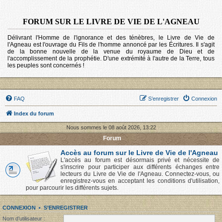
FORUM SUR LE LIVRE DE VIE DE L'AGNEAU
Délivrant l'Homme de l'ignorance et des ténèbres, le Livre de Vie de
l'Agneau est l'ouvrage du Fils de l'homme annoncé par les Écritures. Il s'agit
de la bonne nouvelle de la venue du royaume de Dieu et de
l'accomplissement de la prophétie. D'une extrémité à l'autre de la Terre, tous
les peuples sont concernés !
FAQ
S’enregistrer
Connexion
Index du forum
Nous sommes le 08 août 2026, 13:22
Forum
Accès au forum sur le Livre de Vie de l'Agneau
L'accès au forum est désormais privé et nécessite de
s'inscrire pour participer aux différents échanges entre
lecteurs du Livre de Vie de l'Agneau. Connectez-vous, ou
enregistrez-vous en acceptant les conditions d'utilisation,
pour parcourir les différents sujets.
CONNEXION
•
S’ENREGISTRER
Nom d’utilisateur :