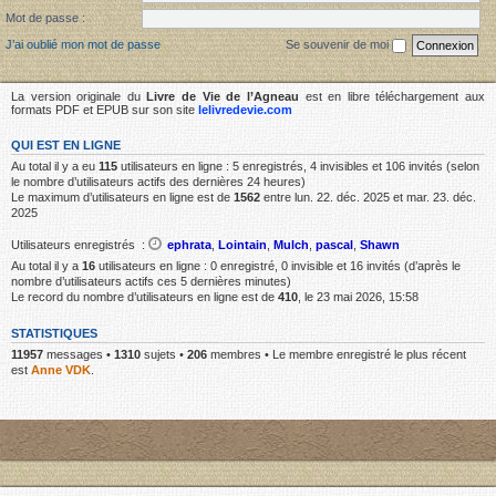
Mot de passe :
J’ai oublié mon mot de passe
Se souvenir de moi
La version originale du
Livre de Vie de l’Agneau
est en libre téléchargement aux
formats PDF et EPUB sur son site
lelivredevie.com
QUI EST EN LIGNE
Au total il y a eu
115
utilisateurs en ligne : 5 enregistrés, 4 invisibles et 106 invités (selon
le nombre d’utilisateurs actifs des dernières 24 heures)
Le maximum d’utilisateurs en ligne est de
1562
entre lun. 22. déc. 2025 et mar. 23. déc.
2025
Utilisateurs enregistrés :
ephrata
,
Lointain
,
Mulch
,
pascal
,
Shawn
Au total il y a
16
utilisateurs en ligne : 0 enregistré, 0 invisible et 16 invités (d’après le
nombre d’utilisateurs actifs ces 5 dernières minutes)
Le record du nombre d’utilisateurs en ligne est de
410
, le 23 mai 2026, 15:58
STATISTIQUES
11957
messages •
1310
sujets •
206
membres • Le membre enregistré le plus récent
est
Anne VDK
.