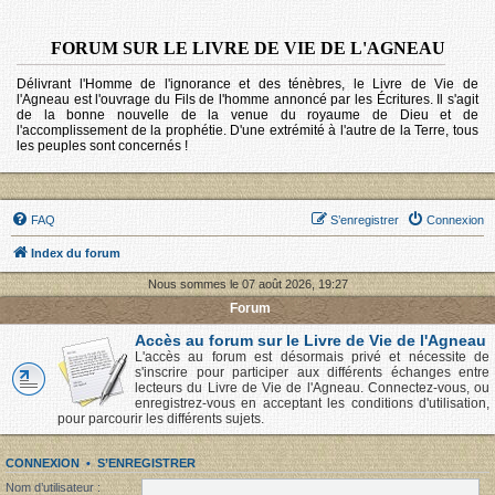
FORUM SUR LE LIVRE DE VIE DE L'AGNEAU
Délivrant l'Homme de l'ignorance et des ténèbres, le Livre de Vie de
l'Agneau est l'ouvrage du Fils de l'homme annoncé par les Écritures. Il s'agit
de la bonne nouvelle de la venue du royaume de Dieu et de
l'accomplissement de la prophétie. D'une extrémité à l'autre de la Terre, tous
les peuples sont concernés !
FAQ
S’enregistrer
Connexion
Index du forum
Nous sommes le 07 août 2026, 19:27
Forum
Accès au forum sur le Livre de Vie de l'Agneau
L'accès au forum est désormais privé et nécessite de
s'inscrire pour participer aux différents échanges entre
lecteurs du Livre de Vie de l'Agneau. Connectez-vous, ou
enregistrez-vous en acceptant les conditions d'utilisation,
pour parcourir les différents sujets.
CONNEXION
•
S’ENREGISTRER
Nom d’utilisateur :