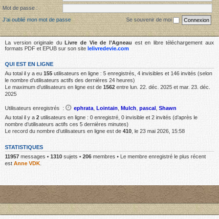
Mot de passe :
J’ai oublié mon mot de passe
Se souvenir de moi
La version originale du
Livre de Vie de l’Agneau
est en libre téléchargement aux
formats PDF et EPUB sur son site
lelivredevie.com
QUI EST EN LIGNE
Au total il y a eu
155
utilisateurs en ligne : 5 enregistrés, 4 invisibles et 146 invités (selon
le nombre d’utilisateurs actifs des dernières 24 heures)
Le maximum d’utilisateurs en ligne est de
1562
entre lun. 22. déc. 2025 et mar. 23. déc.
2025
Utilisateurs enregistrés :
ephrata
,
Lointain
,
Mulch
,
pascal
,
Shawn
Au total il y a
2
utilisateurs en ligne : 0 enregistré, 0 invisible et 2 invités (d’après le
nombre d’utilisateurs actifs ces 5 dernières minutes)
Le record du nombre d’utilisateurs en ligne est de
410
, le 23 mai 2026, 15:58
STATISTIQUES
11957
messages •
1310
sujets •
206
membres • Le membre enregistré le plus récent
est
Anne VDK
.