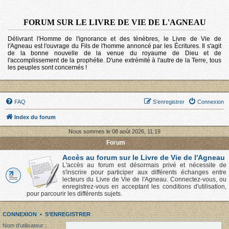
FORUM SUR LE LIVRE DE VIE DE L'AGNEAU
Délivrant l'Homme de l'ignorance et des ténèbres, le Livre de Vie de
l'Agneau est l'ouvrage du Fils de l'homme annoncé par les Écritures. Il s'agit
de la bonne nouvelle de la venue du royaume de Dieu et de
l'accomplissement de la prophétie. D'une extrémité à l'autre de la Terre, tous
les peuples sont concernés !
FAQ
S’enregistrer
Connexion
Index du forum
Nous sommes le 08 août 2026, 11:19
Forum
Accès au forum sur le Livre de Vie de l'Agneau
L'accès au forum est désormais privé et nécessite de
s'inscrire pour participer aux différents échanges entre
lecteurs du Livre de Vie de l'Agneau. Connectez-vous, ou
enregistrez-vous en acceptant les conditions d'utilisation,
pour parcourir les différents sujets.
CONNEXION
•
S’ENREGISTRER
Nom d’utilisateur :