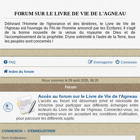
FORUM SUR LE LIVRE DE VIE DE L'AGNEAU
Délivrant l'Homme de l'ignorance et des ténèbres, le Livre de Vie de
l'Agneau est l'ouvrage du Fils de l'homme annoncé par les Écritures. Il s'agit
de la bonne nouvelle de la venue du royaume de Dieu et de
l'accomplissement de la prophétie. D'une extrémité à l'autre de la Terre, tous
les peuples sont concernés !
FAQ
S’enregistrer
Connexion
Index du forum
Nous sommes le 09 août 2026, 06:20
Forum
Accès au forum sur le Livre de Vie de l'Agneau
L'accès au forum est désormais privé et nécessite de
s'inscrire pour participer aux différents échanges entre
lecteurs du Livre de Vie de l'Agneau. Connectez-vous, ou
enregistrez-vous en acceptant les conditions d'utilisation,
pour parcourir les différents sujets.
CONNEXION
•
S’ENREGISTRER
Nom d’utilisateur :