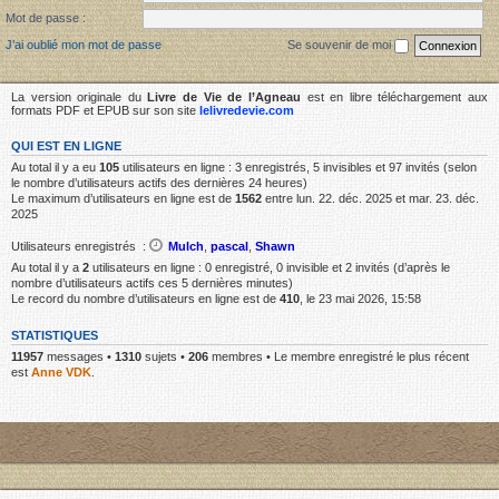
Mot de passe :
J’ai oublié mon mot de passe
Se souvenir de moi
La version originale du
Livre de Vie de l’Agneau
est en libre téléchargement aux
formats PDF et EPUB sur son site
lelivredevie.com
QUI EST EN LIGNE
Au total il y a eu
105
utilisateurs en ligne : 3 enregistrés, 5 invisibles et 97 invités (selon
le nombre d’utilisateurs actifs des dernières 24 heures)
Le maximum d’utilisateurs en ligne est de
1562
entre lun. 22. déc. 2025 et mar. 23. déc.
2025
Utilisateurs enregistrés :
Mulch
,
pascal
,
Shawn
Au total il y a
2
utilisateurs en ligne : 0 enregistré, 0 invisible et 2 invités (d’après le
nombre d’utilisateurs actifs ces 5 dernières minutes)
Le record du nombre d’utilisateurs en ligne est de
410
, le 23 mai 2026, 15:58
STATISTIQUES
11957
messages •
1310
sujets •
206
membres • Le membre enregistré le plus récent
est
Anne VDK
.