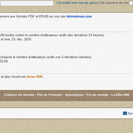
J’ai oublié mon mot de passe
|
Se souvenir de moi
rgement aux formats PDF et EPUB sur son site
lelivredevie.com
t 189 invités (selon le nombre d’utilisateurs actifs des dernières 24 heures)
 et mar. 23. déc. 2025
és (d’après le nombre d’utilisateurs actifs ces 5 dernières minutes)
 15:58
le plus récent est
Anne VDK
.
Création du monde
-
Fils de l'homme
-
Apocalypse
-
Fin du monde
-
La bête 666
Nou