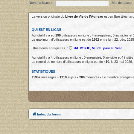
Nom d’utilisateur :
Mot de passe :
La version originale du
Livre de Vie de l’Agneau
est en libre télécha
QUI EST EN LIGNE
Au total il y a eu
199
utilisateurs en ligne : 4 enregistrés, 6 invisibles e
Le maximum d’utilisateurs en ligne est de
1562
entre lun. 22. déc. 2025
Utilisateurs enregistrés :
dd JOSUE
,
Mulch
,
pascal
,
Yvan
Au total il y a
4
utilisateurs en ligne : 0 enregistré, 0 invisible et 4 invit
Le record du nombre d’utilisateurs en ligne est de
410
, le 23 mai 2026,
STATISTIQUES
11957
messages •
1310
sujets •
206
membres • Le membre enregistré 
Index du forum