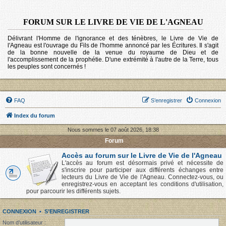
FORUM SUR LE LIVRE DE VIE DE L'AGNEAU
Délivrant l'Homme de l'ignorance et des ténèbres, le Livre de Vie de
l'Agneau est l'ouvrage du Fils de l'homme annoncé par les Écritures. Il s'agit
de la bonne nouvelle de la venue du royaume de Dieu et de
l'accomplissement de la prophétie. D'une extrémité à l'autre de la Terre, tous
les peuples sont concernés !
FAQ
S’enregistrer
Connexion
Index du forum
Nous sommes le 07 août 2026, 18:38
Forum
Accès au forum sur le Livre de Vie de l'Agneau
L'accès au forum est désormais privé et nécessite de
s'inscrire pour participer aux différents échanges entre
lecteurs du Livre de Vie de l'Agneau. Connectez-vous, ou
enregistrez-vous en acceptant les conditions d'utilisation,
pour parcourir les différents sujets.
CONNEXION
•
S’ENREGISTRER
Nom d’utilisateur :