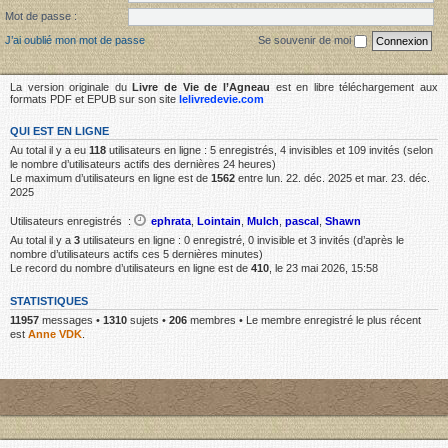
Mot de passe :
J’ai oublié mon mot de passe
Se souvenir de moi
La version originale du
Livre de Vie de l’Agneau
est en libre téléchargement aux
formats PDF et EPUB sur son site
lelivredevie.com
QUI EST EN LIGNE
Au total il y a eu
118
utilisateurs en ligne : 5 enregistrés, 4 invisibles et 109 invités (selon
le nombre d’utilisateurs actifs des dernières 24 heures)
Le maximum d’utilisateurs en ligne est de
1562
entre lun. 22. déc. 2025 et mar. 23. déc.
2025
Utilisateurs enregistrés :
ephrata
,
Lointain
,
Mulch
,
pascal
,
Shawn
Au total il y a
3
utilisateurs en ligne : 0 enregistré, 0 invisible et 3 invités (d’après le
nombre d’utilisateurs actifs ces 5 dernières minutes)
Le record du nombre d’utilisateurs en ligne est de
410
, le 23 mai 2026, 15:58
STATISTIQUES
11957
messages •
1310
sujets •
206
membres • Le membre enregistré le plus récent
est
Anne VDK
.