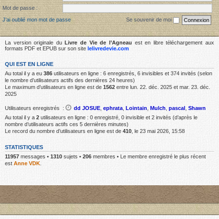
Mot de passe :
J’ai oublié mon mot de passe
Se souvenir de moi
La version originale du
Livre de Vie de l’Agneau
est en libre téléchargement aux
formats PDF et EPUB sur son site
lelivredevie.com
QUI EST EN LIGNE
Au total il y a eu
386
utilisateurs en ligne : 6 enregistrés, 6 invisibles et 374 invités (selon
le nombre d’utilisateurs actifs des dernières 24 heures)
Le maximum d’utilisateurs en ligne est de
1562
entre lun. 22. déc. 2025 et mar. 23. déc.
2025
Utilisateurs enregistrés :
dd JOSUE
,
ephrata
,
Lointain
,
Mulch
,
pascal
,
Shawn
Au total il y a
2
utilisateurs en ligne : 0 enregistré, 0 invisible et 2 invités (d’après le
nombre d’utilisateurs actifs ces 5 dernières minutes)
Le record du nombre d’utilisateurs en ligne est de
410
, le 23 mai 2026, 15:58
STATISTIQUES
11957
messages •
1310
sujets •
206
membres • Le membre enregistré le plus récent
est
Anne VDK
.