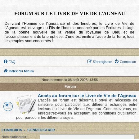
FORUM SUR LE LIVRE DE VIE DE L'AGNEAU
Délivrant l'Homme de l'ignorance et des ténèbres, le Livre de Vie de
l'Agneau est l'ouvrage du Fils de l'homme annoncé par les Écritures. Il s'agit
de la bonne nouvelle de la venue du royaume de Dieu et de
l'accomplissement de la prophétie. D'une extrémité à l'autre de la Terre, tous
les peuples sont concernés !
FAQ
S’enregistrer
Connexion
Index du forum
Nous sommes le 06 août 2026, 13:56
Forum
Accès au forum sur le Livre de Vie de l'Agneau
L'accès au forum est désormais privé et nécessite de
s'inscrire pour participer aux différents échanges entre
lecteurs du Livre de Vie de l'Agneau. Connectez-vous, ou
enregistrez-vous en acceptant les conditions d'utilisation,
pour parcourir les différents sujets.
CONNEXION
•
S’ENREGISTRER
Nom d’utilisateur :