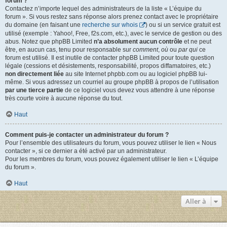
forum ?
Contactez n’importe lequel des administrateurs de la liste « L’équipe du
forum ». Si vous restez sans réponse alors prenez contact avec le propriétaire
du domaine (en faisant une
recherche sur whois
) ou si un service gratuit est
utilisé (exemple : Yahoo!, Free, f2s.com, etc.), avec le service de gestion ou des
abus. Notez que phpBB Limited
n’a absolument aucun contrôle
et ne peut
être, en aucun cas, tenu pour responsable sur
comment
,
où
ou
par qui
ce
forum est utilisé. Il est inutile de contacter phpBB Limited pour toute question
légale (cessions et désistements, responsabilité, propos diffamatoires, etc.)
non directement liée
au site Internet phpbb.com ou au logiciel phpBB lui-
même. Si vous adressez un courriel au groupe phpBB à propos de l’utilisation
par une tierce partie
de ce logiciel vous devez vous attendre à une réponse
très courte voire à aucune réponse du tout.
Haut
Comment puis-je contacter un administrateur du forum ?
Pour l’ensemble des utilisateurs du forum, vous pouvez utiliser le lien « Nous
contacter », si ce dernier a été activé par un administrateur.
Pour les membres du forum, vous pouvez également utiliser le lien « L’équipe
du forum ».
Haut
Aller à