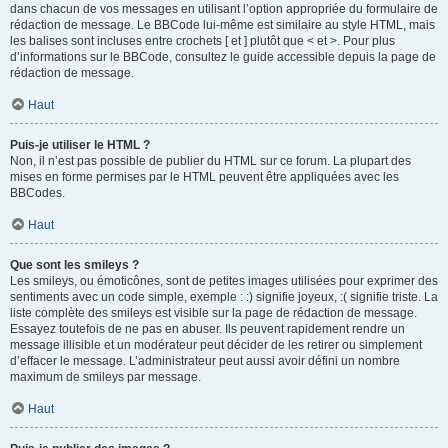
dans chacun de vos messages en utilisant l’option appropriée du formulaire de
rédaction de message. Le BBCode lui-même est similaire au style HTML, mais
les balises sont incluses entre crochets [ et ] plutôt que < et >. Pour plus
d’informations sur le BBCode, consultez le guide accessible depuis la page de
rédaction de message.
Haut
Puis-je utiliser le HTML ?
Non, il n’est pas possible de publier du HTML sur ce forum. La plupart des
mises en forme permises par le HTML peuvent être appliquées avec les
BBCodes.
Haut
Que sont les smileys ?
Les smileys, ou émoticônes, sont de petites images utilisées pour exprimer des
sentiments avec un code simple, exemple : :) signifie joyeux, :( signifie triste. La
liste complète des smileys est visible sur la page de rédaction de message.
Essayez toutefois de ne pas en abuser. Ils peuvent rapidement rendre un
message illisible et un modérateur peut décider de les retirer ou simplement
d’effacer le message. L’administrateur peut aussi avoir défini un nombre
maximum de smileys par message.
Haut