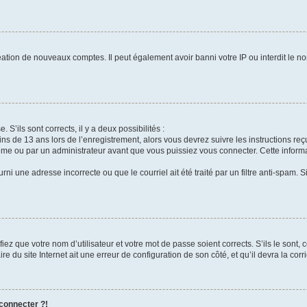
réation de nouveaux comptes. Il peut également avoir banni votre IP ou interdit le no
 S’ils sont corrects, il y a deux possibilités :
ins de 13 ans lors de l’enregistrement, alors vous devrez suivre les instructions r
me ou par un administrateur avant que vous puissiez vous connecter. Cette informat
rni une adresse incorrecte ou que le courriel ait été traité par un filtre anti-spam. S
iez que votre nom d’utilisateur et votre mot de passe soient corrects. S’ils le sont,
e du site Internet ait une erreur de configuration de son côté, et qu’il devra la corri
 connecter ?!