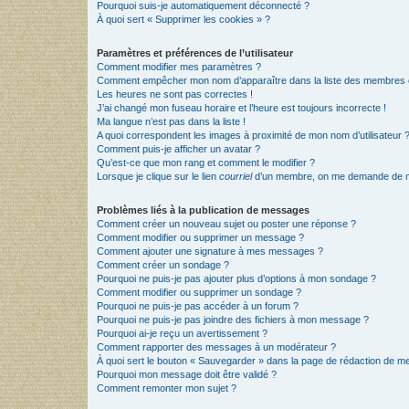
Pourquoi suis-je automatiquement déconnecté ?
À quoi sert « Supprimer les cookies » ?
Paramètres et préférences de l’utilisateur
Comment modifier mes paramètres ?
Comment empêcher mon nom d’apparaître dans la liste des membres
Les heures ne sont pas correctes !
J’ai changé mon fuseau horaire et l’heure est toujours incorrecte !
Ma langue n’est pas dans la liste !
A quoi correspondent les images à proximité de mon nom d’utilisateur 
Comment puis-je afficher un avatar ?
Qu’est-ce que mon rang et comment le modifier ?
Lorsque je clique sur le lien
courriel
d’un membre, on me demande de m
Problèmes liés à la publication de messages
Comment créer un nouveau sujet ou poster une réponse ?
Comment modifier ou supprimer un message ?
Comment ajouter une signature à mes messages ?
Comment créer un sondage ?
Pourquoi ne puis-je pas ajouter plus d’options à mon sondage ?
Comment modifier ou supprimer un sondage ?
Pourquoi ne puis-je pas accéder à un forum ?
Pourquoi ne puis-je pas joindre des fichiers à mon message ?
Pourquoi ai-je reçu un avertissement ?
Comment rapporter des messages à un modérateur ?
À quoi sert le bouton « Sauvegarder » dans la page de rédaction de 
Pourquoi mon message doit être validé ?
Comment remonter mon sujet ?