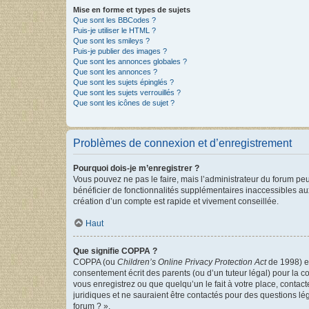
Mise en forme et types de sujets
Que sont les BBCodes ?
Puis-je utiliser le HTML ?
Que sont les smileys ?
Puis-je publier des images ?
Que sont les annonces globales ?
Que sont les annonces ?
Que sont les sujets épinglés ?
Que sont les sujets verrouillés ?
Que sont les icônes de sujet ?
Problèmes de connexion et d’enregistrement
Pourquoi dois-je m’enregistrer ?
Vous pouvez ne pas le faire, mais l’administrateur du forum peu
bénéficier de fonctionnalités supplémentaires inaccessibles au
création d’un compte est rapide et vivement conseillée.
Haut
Que signifie COPPA ?
COPPA (ou
Children’s Online Privacy Protection Act
de 1998) es
consentement écrit des parents (ou d’un tuteur légal) pour la c
vous enregistrez ou que quelqu’un le fait à votre place, contac
juridiques et ne sauraient être contactés pour des questions lé
forum ? ».