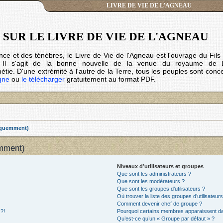
LIVRE DE VIE DE L’AGNEAU
SUR LE LIVRE DE VIE DE L'AGNEAU
nce et des ténèbres, le Livre de Vie de l'Agneau est l'ouvrage du Fil
. Il s'agit de la bonne nouvelle de la venue du royaume de 
tie. D'une extrémité à l'autre de la Terre, tous les peuples sont conc
igne
ou
le télécharger
gratuitement au format PDF.
réquemment)
emment)
Niveaux d’utilisateurs et groupes
Que sont les administrateurs ?
Que sont les modérateurs ?
Que sont les groupes d’utilisateurs ?
Où trouver la liste des groupes d’utilisateur
Comment devenir chef de groupe ?
 ?!
Pourquoi certains membres apparaissent dan
Qu’est-ce qu’un « Groupe par défaut » ?