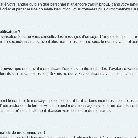
installé votre langue ou bien que personne n’ait encore traduit phpBB dans votre l
s à créer et partager une nouvelle traduction. Vous trouverez plus d’informations sur l
tilisateur ?
utilisateur lorsque vous consultez les messages d’un sujet. L’une d’elles peut êtr
rum. La seconde image, souvent plus grande, est connue sous le nom d’avatar et 
s pouvez ajouter un avatar en utilisant l’une des quatre méthodes d’avatar suivantes 
ont ils sont mis à disposition. Si vous ne pouvez pas utiliser d’avatar, contactez un
iquent le nombre de messages postés ou identifient certains membres tels que les 
ar l’administrateur du forum. Évitez de poster des messages sur le forum dans le seu
ministrateur) peut facilement abaisser votre compteur de messages.
mande de me connecter !?
re intégré (si la fonction a été activée par l’administrateur). Ceci pour empêcher l’u