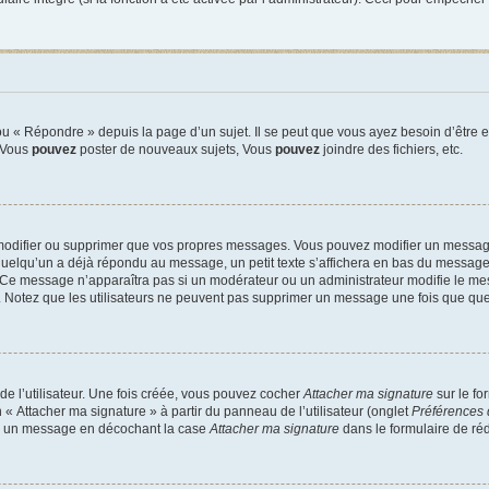
 « Répondre » depuis la page d’un sujet. Il se peut que vous ayez besoin d’être e
: Vous
pouvez
poster de nouveaux sujets, Vous
pouvez
joindre des fichiers, etc.
modifier ou supprimer que vos propres messages. Vous pouvez modifier un message
lqu’un a déjà répondu au message, un petit texte s’affichera en bas du message ind
n. Ce message n’apparaîtra pas si un modérateur ou un administrateur modifie le mes
ive. Notez que les utilisateurs ne peuvent pas supprimer un message une fois que qu
e l’utilisateur. Une fois créée, vous pouvez cocher
Attacher ma signature
sur le fo
 « Attacher ma signature » à partir du panneau de l’utilisateur (onglet
Préférences 
 à un message en décochant la case
Attacher ma signature
dans le formulaire de ré