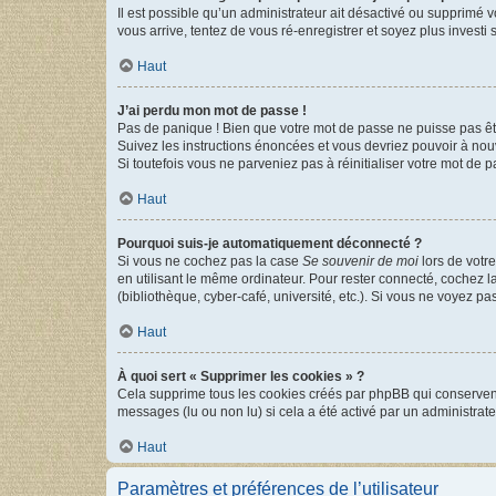
Il est possible qu’un administrateur ait désactivé ou supprimé 
vous arrive, tentez de vous ré-enregistrer et soyez plus investi s
Haut
J’ai perdu mon mot de passe !
Pas de panique ! Bien que votre mot de passe ne puisse pas être
Suivez les instructions énoncées et vous devriez pouvoir à no
Si toutefois vous ne parveniez pas à réinitialiser votre mot de 
Haut
Pourquoi suis-je automatiquement déconnecté ?
Si vous ne cochez pas la case
Se souvenir de moi
lors de votr
en utilisant le même ordinateur. Pour rester connecté, cochez 
(bibliothèque, cyber-café, université, etc.). Si vous ne voyez pa
Haut
À quoi sert « Supprimer les cookies » ?
Cela supprime tous les cookies créés par phpBB qui conservent v
messages (lu ou non lu) si cela a été activé par un administra
Haut
Paramètres et préférences de l’utilisateur