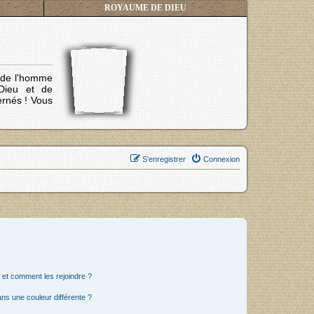
ROYAUME DE DIEU
s de l'homme
Dieu et de
ernés !
Vous
S’enregistrer
Connexion
s et comment les rejoindre ?
s une couleur différente ?