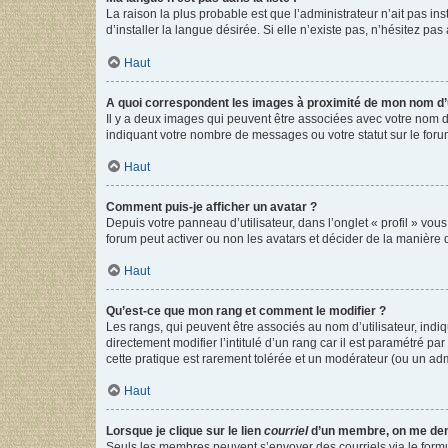
La raison la plus probable est que l’administrateur n’ait pas 
d’installer la langue désirée. Si elle n’existe pas, n’hésitez pa
Haut
A quoi correspondent les images à proximité de mon nom d’u
Il y a deux images qui peuvent être associées avec votre nom d’
indiquant votre nombre de messages ou votre statut sur le fo
Haut
Comment puis-je afficher un avatar ?
Depuis votre panneau d’utilisateur, dans l’onglet « profil » vou
forum peut activer ou non les avatars et décider de la manière d
Haut
Qu’est-ce que mon rang et comment le modifier ?
Les rangs, qui peuvent être associés au nom d’utilisateur, ind
directement modifier l’intitulé d’un rang car il est paramétré p
cette pratique est rarement tolérée et un modérateur (ou un ad
Haut
Lorsque je clique sur le lien
courriel
d’un membre, on me de
Seuls les membres peuvent s’envoyer des courriels via le formulai