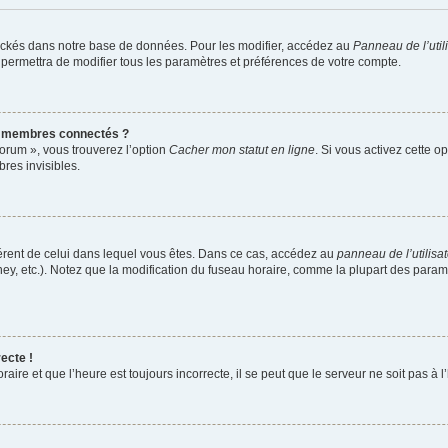
ockés dans notre base de données. Pour les modifier, accédez au
Panneau de l’util
 permettra de modifier tous les paramètres et préférences de votre compte.
s membres connectés ?
forum », vous trouverez l’option
Cacher mon statut en ligne
. Si vous activez cette o
es invisibles.
ifférent de celui dans lequel vous êtes. Dans ce cas, accédez au
panneau de l’utilisa
ney, etc.). Notez que la modification du fuseau horaire, comme la plupart des para
ecte !
aire et que l’heure est toujours incorrecte, il se peut que le serveur ne soit pas à