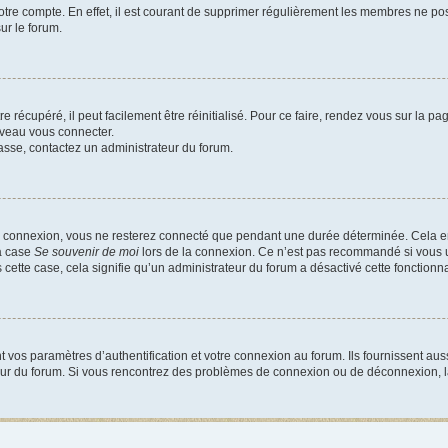
votre compte. En effet, il est courant de supprimer régulièrement les membres ne pos
ur le forum.
 récupéré, il peut facilement être réinitialisé. Pour ce faire, rendez vous sur la p
uveau vous connecter.
passe, contactez un administrateur du forum.
e connexion, vous ne resterez connecté que pendant une durée déterminée. Cela em
la case
Se souvenir de moi
lors de la connexion. Ce n’est pas recommandé si vous u
s cette case, cela signifie qu’un administrateur du forum a désactivé cette fonctionna
os paramètres d’authentification et votre connexion au forum. Ils fournissent aussi
teur du forum. Si vous rencontrez des problèmes de connexion ou de déconnexion, l