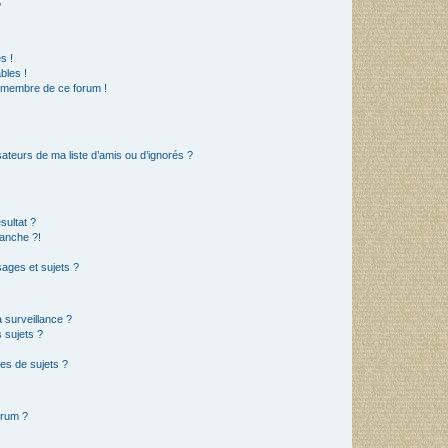
?
s !
bles !
n membre de ce forum !
ateurs de ma liste d’amis ou d’ignorés ?
sultat ?
anche ?!
ages et sujets ?
a surveillance ?
 sujets ?
es de sujets ?
orum ?