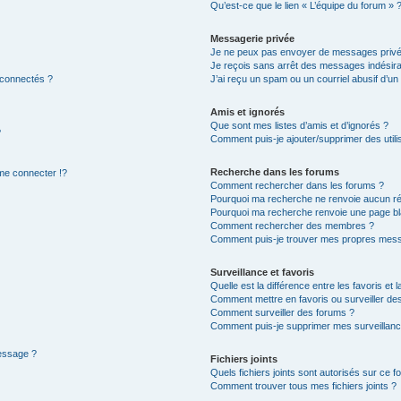
Qu’est-ce que le lien « L’équipe du forum » 
Messagerie privée
Je ne peux pas envoyer de messages privé
Je reçois sans arrêt des messages indésira
 connectés ?
J’ai reçu un spam ou un courriel abusif d’u
Amis et ignorés
Que sont mes listes d’amis et d’ignorés ?
?
Comment puis-je ajouter/supprimer des utilis
Recherche dans les forums
e connecter !?
Comment rechercher dans les forums ?
Pourquoi ma recherche ne renvoie aucun ré
Pourquoi ma recherche renvoie une page bl
Comment rechercher des membres ?
Comment puis-je trouver mes propres mess
Surveillance et favoris
Quelle est la différence entre les favoris et l
Comment mettre en favoris ou surveiller des
Comment surveiller des forums ?
Comment puis-je supprimer mes surveillanc
message ?
Fichiers joints
Quels fichiers joints sont autorisés sur ce f
Comment trouver tous mes fichiers joints ?