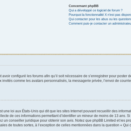
Concernant phpBB
Qui a développé ce logiciel de forum ?
Pourquoi la fonctionnalité X n’est pas dispon
Qui contacter pour les abus ou les questio
Comment puis-je contacter un administrateu
t avoir configuré les forums afin qu’il soit nécessaire de s’enregistrer pour poster
x invités comme les avatars personnalisés, la messagerie privée, l’envoi de courri
t une loi aux États-Unis qui dit que les sites Internet pouvant recueillir des infor
ollecte de ces informations permettant d’identifier un mineur de moins de 13 ans. S
tez un conseiller juridique pour obtenir son avis. Notez que phpBB Limited et les pr
gales de toutes sortes, à l’exception de celles mentionnées dans la question « Qui