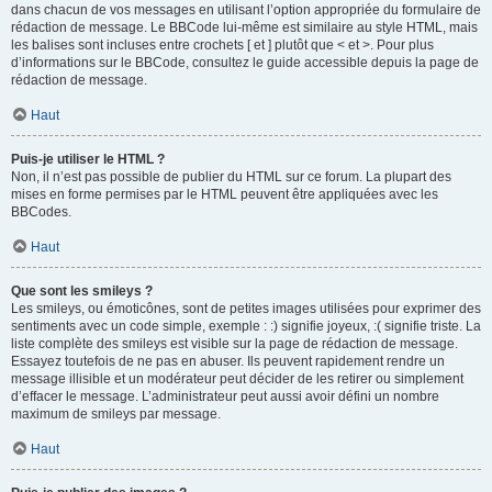
dans chacun de vos messages en utilisant l’option appropriée du formulaire de
rédaction de message. Le BBCode lui-même est similaire au style HTML, mais
les balises sont incluses entre crochets [ et ] plutôt que < et >. Pour plus
d’informations sur le BBCode, consultez le guide accessible depuis la page de
rédaction de message.
Haut
Puis-je utiliser le HTML ?
Non, il n’est pas possible de publier du HTML sur ce forum. La plupart des
mises en forme permises par le HTML peuvent être appliquées avec les
BBCodes.
Haut
Que sont les smileys ?
Les smileys, ou émoticônes, sont de petites images utilisées pour exprimer des
sentiments avec un code simple, exemple : :) signifie joyeux, :( signifie triste. La
liste complète des smileys est visible sur la page de rédaction de message.
Essayez toutefois de ne pas en abuser. Ils peuvent rapidement rendre un
message illisible et un modérateur peut décider de les retirer ou simplement
d’effacer le message. L’administrateur peut aussi avoir défini un nombre
maximum de smileys par message.
Haut