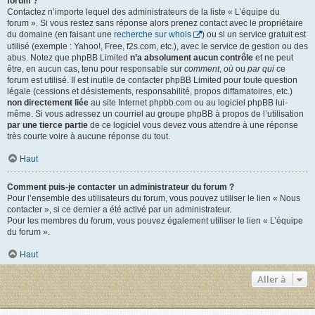
forum ?
Contactez n’importe lequel des administrateurs de la liste « L’équipe du
forum ». Si vous restez sans réponse alors prenez contact avec le propriétaire
du domaine (en faisant une
recherche sur whois
) ou si un service gratuit est
utilisé (exemple : Yahoo!, Free, f2s.com, etc.), avec le service de gestion ou des
abus. Notez que phpBB Limited
n’a absolument aucun contrôle
et ne peut
être, en aucun cas, tenu pour responsable sur
comment
,
où
ou
par qui
ce
forum est utilisé. Il est inutile de contacter phpBB Limited pour toute question
légale (cessions et désistements, responsabilité, propos diffamatoires, etc.)
non directement liée
au site Internet phpbb.com ou au logiciel phpBB lui-
même. Si vous adressez un courriel au groupe phpBB à propos de l’utilisation
par une tierce partie
de ce logiciel vous devez vous attendre à une réponse
très courte voire à aucune réponse du tout.
Haut
Comment puis-je contacter un administrateur du forum ?
Pour l’ensemble des utilisateurs du forum, vous pouvez utiliser le lien « Nous
contacter », si ce dernier a été activé par un administrateur.
Pour les membres du forum, vous pouvez également utiliser le lien « L’équipe
du forum ».
Haut
Aller à