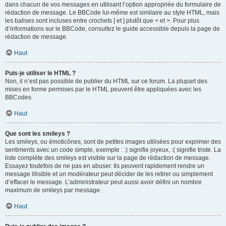
dans chacun de vos messages en utilisant l’option appropriée du formulaire de
rédaction de message. Le BBCode lui-même est similaire au style HTML, mais
les balises sont incluses entre crochets [ et ] plutôt que < et >. Pour plus
d’informations sur le BBCode, consultez le guide accessible depuis la page de
rédaction de message.
Haut
Puis-je utiliser le HTML ?
Non, il n’est pas possible de publier du HTML sur ce forum. La plupart des
mises en forme permises par le HTML peuvent être appliquées avec les
BBCodes.
Haut
Que sont les smileys ?
Les smileys, ou émoticônes, sont de petites images utilisées pour exprimer des
sentiments avec un code simple, exemple : :) signifie joyeux, :( signifie triste. La
liste complète des smileys est visible sur la page de rédaction de message.
Essayez toutefois de ne pas en abuser. Ils peuvent rapidement rendre un
message illisible et un modérateur peut décider de les retirer ou simplement
d’effacer le message. L’administrateur peut aussi avoir défini un nombre
maximum de smileys par message.
Haut