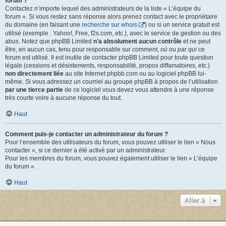
forum ?
Contactez n’importe lequel des administrateurs de la liste « L’équipe du
forum ». Si vous restez sans réponse alors prenez contact avec le propriétaire
du domaine (en faisant une
recherche sur whois
) ou si un service gratuit est
utilisé (exemple : Yahoo!, Free, f2s.com, etc.), avec le service de gestion ou des
abus. Notez que phpBB Limited
n’a absolument aucun contrôle
et ne peut
être, en aucun cas, tenu pour responsable sur
comment
,
où
ou
par qui
ce
forum est utilisé. Il est inutile de contacter phpBB Limited pour toute question
légale (cessions et désistements, responsabilité, propos diffamatoires, etc.)
non directement liée
au site Internet phpbb.com ou au logiciel phpBB lui-
même. Si vous adressez un courriel au groupe phpBB à propos de l’utilisation
par une tierce partie
de ce logiciel vous devez vous attendre à une réponse
très courte voire à aucune réponse du tout.
Haut
Comment puis-je contacter un administrateur du forum ?
Pour l’ensemble des utilisateurs du forum, vous pouvez utiliser le lien « Nous
contacter », si ce dernier a été activé par un administrateur.
Pour les membres du forum, vous pouvez également utiliser le lien « L’équipe
du forum ».
Haut
Aller à