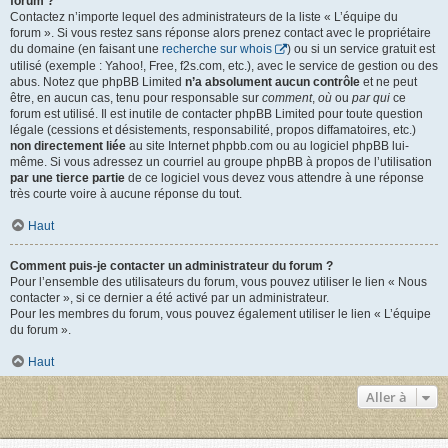
forum ?
Contactez n’importe lequel des administrateurs de la liste « L’équipe du
forum ». Si vous restez sans réponse alors prenez contact avec le propriétaire
du domaine (en faisant une
recherche sur whois
) ou si un service gratuit est
utilisé (exemple : Yahoo!, Free, f2s.com, etc.), avec le service de gestion ou des
abus. Notez que phpBB Limited
n’a absolument aucun contrôle
et ne peut
être, en aucun cas, tenu pour responsable sur
comment
,
où
ou
par qui
ce
forum est utilisé. Il est inutile de contacter phpBB Limited pour toute question
légale (cessions et désistements, responsabilité, propos diffamatoires, etc.)
non directement liée
au site Internet phpbb.com ou au logiciel phpBB lui-
même. Si vous adressez un courriel au groupe phpBB à propos de l’utilisation
par une tierce partie
de ce logiciel vous devez vous attendre à une réponse
très courte voire à aucune réponse du tout.
Haut
Comment puis-je contacter un administrateur du forum ?
Pour l’ensemble des utilisateurs du forum, vous pouvez utiliser le lien « Nous
contacter », si ce dernier a été activé par un administrateur.
Pour les membres du forum, vous pouvez également utiliser le lien « L’équipe
du forum ».
Haut
Aller à