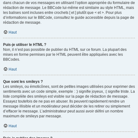
dans chacun de vos messages en utilisant l’option appropriée du formulaire de
rédaction de message. Le BBCode lui-même est similaire au style HTML, mais
les balises sont incluses entre crochets [ et ] plutôt que < et >. Pour plus
d’informations sur le BBCode, consultez le guide accessible depuis la page de
rédaction de message.
Haut
Puis-je utiliser le HTML ?
Non, il n’est pas possible de publier du HTML sur ce forum. La plupart des
mises en forme permises par le HTML peuvent être appliquées avec les
BBCodes.
Haut
Que sont les smileys ?
Les smileys, ou émoticônes, sont de petites images utilisées pour exprimer des
sentiments avec un code simple, exemple : :) signifie joyeux, :( signifie triste. La
liste complète des smileys est visible sur la page de rédaction de message.
Essayez toutefois de ne pas en abuser. Ils peuvent rapidement rendre un
message illisible et un modérateur peut décider de les retirer ou simplement
d’effacer le message. L’administrateur peut aussi avoir défini un nombre
maximum de smileys par message.
Haut