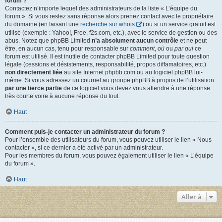
forum ?
Contactez n’importe lequel des administrateurs de la liste « L’équipe du
forum ». Si vous restez sans réponse alors prenez contact avec le propriétaire
du domaine (en faisant une
recherche sur whois
) ou si un service gratuit est
utilisé (exemple : Yahoo!, Free, f2s.com, etc.), avec le service de gestion ou des
abus. Notez que phpBB Limited
n’a absolument aucun contrôle
et ne peut
être, en aucun cas, tenu pour responsable sur
comment
,
où
ou
par qui
ce
forum est utilisé. Il est inutile de contacter phpBB Limited pour toute question
légale (cessions et désistements, responsabilité, propos diffamatoires, etc.)
non directement liée
au site Internet phpbb.com ou au logiciel phpBB lui-
même. Si vous adressez un courriel au groupe phpBB à propos de l’utilisation
par une tierce partie
de ce logiciel vous devez vous attendre à une réponse
très courte voire à aucune réponse du tout.
Haut
Comment puis-je contacter un administrateur du forum ?
Pour l’ensemble des utilisateurs du forum, vous pouvez utiliser le lien « Nous
contacter », si ce dernier a été activé par un administrateur.
Pour les membres du forum, vous pouvez également utiliser le lien « L’équipe
du forum ».
Haut
Aller à