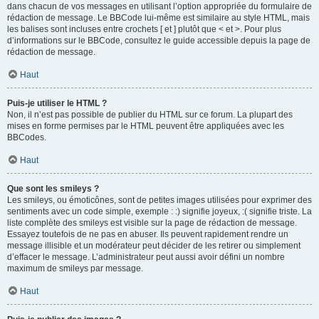
dans chacun de vos messages en utilisant l’option appropriée du formulaire de
rédaction de message. Le BBCode lui-même est similaire au style HTML, mais
les balises sont incluses entre crochets [ et ] plutôt que < et >. Pour plus
d’informations sur le BBCode, consultez le guide accessible depuis la page de
rédaction de message.
Haut
Puis-je utiliser le HTML ?
Non, il n’est pas possible de publier du HTML sur ce forum. La plupart des
mises en forme permises par le HTML peuvent être appliquées avec les
BBCodes.
Haut
Que sont les smileys ?
Les smileys, ou émoticônes, sont de petites images utilisées pour exprimer des
sentiments avec un code simple, exemple : :) signifie joyeux, :( signifie triste. La
liste complète des smileys est visible sur la page de rédaction de message.
Essayez toutefois de ne pas en abuser. Ils peuvent rapidement rendre un
message illisible et un modérateur peut décider de les retirer ou simplement
d’effacer le message. L’administrateur peut aussi avoir défini un nombre
maximum de smileys par message.
Haut