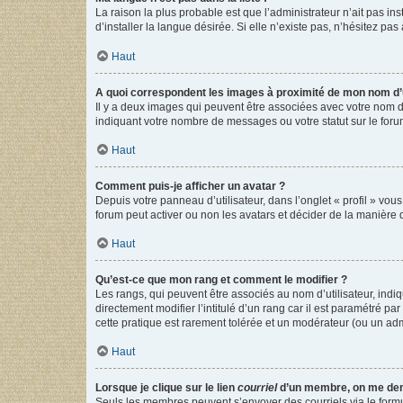
La raison la plus probable est que l’administrateur n’ait pas 
d’installer la langue désirée. Si elle n’existe pas, n’hésitez pa
Haut
A quoi correspondent les images à proximité de mon nom d’u
Il y a deux images qui peuvent être associées avec votre nom d’
indiquant votre nombre de messages ou votre statut sur le fo
Haut
Comment puis-je afficher un avatar ?
Depuis votre panneau d’utilisateur, dans l’onglet « profil » vou
forum peut activer ou non les avatars et décider de la manière d
Haut
Qu’est-ce que mon rang et comment le modifier ?
Les rangs, qui peuvent être associés au nom d’utilisateur, ind
directement modifier l’intitulé d’un rang car il est paramétré p
cette pratique est rarement tolérée et un modérateur (ou un ad
Haut
Lorsque je clique sur le lien
courriel
d’un membre, on me de
Seuls les membres peuvent s’envoyer des courriels via le formulai