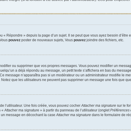
 « Répondre » depuis la page d’un sujet. Il se peut que vous ayez besoin d’être e
: Vous
pouvez
poster de nouveaux sujets, Vous
pouvez
joindre des fichiers, etc.
modifier ou supprimer que vos propres messages. Vous pouvez modifier un message
lqu’un a déjà répondu au message, un petit texte s’affichera en bas du message ind
n. Ce message n’apparaîtra pas si un modérateur ou un administrateur modifie le mes
ive. Notez que les utilisateurs ne peuvent pas supprimer un message une fois que qu
e l’utilisateur. Une fois créée, vous pouvez cocher
Attacher ma signature
sur le fo
 « Attacher ma signature » à partir du panneau de l’utilisateur (onglet
Préférences 
 à un message en décochant la case
Attacher ma signature
dans le formulaire de ré