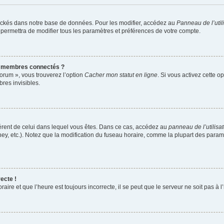
ockés dans notre base de données. Pour les modifier, accédez au
Panneau de l’util
 permettra de modifier tous les paramètres et préférences de votre compte.
s membres connectés ?
forum », vous trouverez l’option
Cacher mon statut en ligne
. Si vous activez cette o
es invisibles.
ifférent de celui dans lequel vous êtes. Dans ce cas, accédez au
panneau de l’utilisa
ney, etc.). Notez que la modification du fuseau horaire, comme la plupart des para
ecte !
aire et que l’heure est toujours incorrecte, il se peut que le serveur ne soit pas à