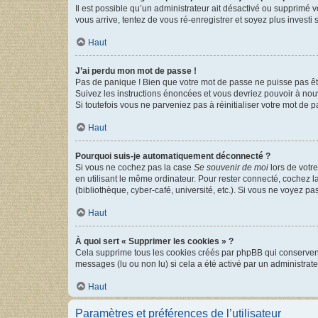
Il est possible qu’un administrateur ait désactivé ou supprimé 
vous arrive, tentez de vous ré-enregistrer et soyez plus investi s
Haut
J’ai perdu mon mot de passe !
Pas de panique ! Bien que votre mot de passe ne puisse pas être
Suivez les instructions énoncées et vous devriez pouvoir à no
Si toutefois vous ne parveniez pas à réinitialiser votre mot de 
Haut
Pourquoi suis-je automatiquement déconnecté ?
Si vous ne cochez pas la case
Se souvenir de moi
lors de votr
en utilisant le même ordinateur. Pour rester connecté, cochez 
(bibliothèque, cyber-café, université, etc.). Si vous ne voyez pa
Haut
À quoi sert « Supprimer les cookies » ?
Cela supprime tous les cookies créés par phpBB qui conservent v
messages (lu ou non lu) si cela a été activé par un administra
Haut
Paramètres et préférences de l’utilisateur