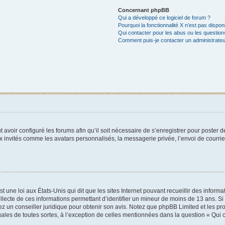
Concernant phpBB
Qui a développé ce logiciel de forum ?
Pourquoi la fonctionnalité X n’est pas dispon
Qui contacter pour les abus ou les questio
Comment puis-je contacter un administrateu
t avoir configuré les forums afin qu’il soit nécessaire de s’enregistrer pour poster
x invités comme les avatars personnalisés, la messagerie privée, l’envoi de courri
t une loi aux États-Unis qui dit que les sites Internet pouvant recueillir des infor
ollecte de ces informations permettant d’identifier un mineur de moins de 13 ans. S
tez un conseiller juridique pour obtenir son avis. Notez que phpBB Limited et les pr
gales de toutes sortes, à l’exception de celles mentionnées dans la question « Qui