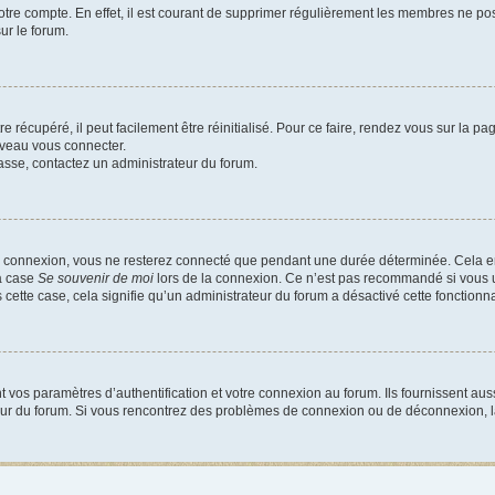
votre compte. En effet, il est courant de supprimer régulièrement les membres ne pos
ur le forum.
 récupéré, il peut facilement être réinitialisé. Pour ce faire, rendez vous sur la p
uveau vous connecter.
passe, contactez un administrateur du forum.
e connexion, vous ne resterez connecté que pendant une durée déterminée. Cela em
la case
Se souvenir de moi
lors de la connexion. Ce n’est pas recommandé si vous u
s cette case, cela signifie qu’un administrateur du forum a désactivé cette fonctionna
os paramètres d’authentification et votre connexion au forum. Ils fournissent aussi
teur du forum. Si vous rencontrez des problèmes de connexion ou de déconnexion, l