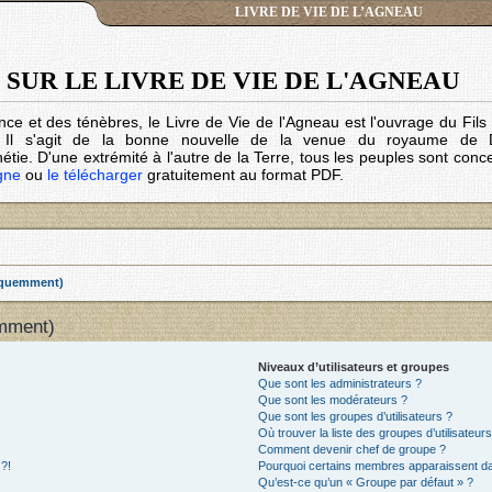
LIVRE DE VIE DE L’AGNEAU
SUR LE LIVRE DE VIE DE L'AGNEAU
nce et des ténèbres, le Livre de Vie de l'Agneau est l'ouvrage du Fil
. Il s'agit de la bonne nouvelle de la venue du royaume de 
tie. D'une extrémité à l'autre de la Terre, tous les peuples sont conc
igne
ou
le télécharger
gratuitement au format PDF.
réquemment)
emment)
Niveaux d’utilisateurs et groupes
Que sont les administrateurs ?
Que sont les modérateurs ?
Que sont les groupes d’utilisateurs ?
Où trouver la liste des groupes d’utilisateur
Comment devenir chef de groupe ?
 ?!
Pourquoi certains membres apparaissent dan
Qu’est-ce qu’un « Groupe par défaut » ?