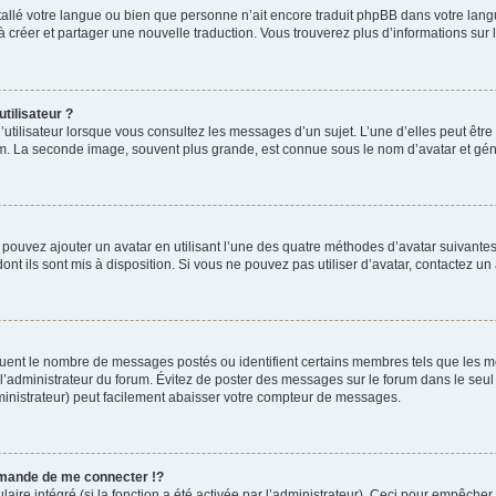
installé votre langue ou bien que personne n’ait encore traduit phpBB dans votre l
s à créer et partager une nouvelle traduction. Vous trouverez plus d’informations sur l
tilisateur ?
utilisateur lorsque vous consultez les messages d’un sujet. L’une d’elles peut êtr
rum. La seconde image, souvent plus grande, est connue sous le nom d’avatar et 
s pouvez ajouter un avatar en utilisant l’une des quatre méthodes d’avatar suivantes 
ont ils sont mis à disposition. Si vous ne pouvez pas utiliser d’avatar, contactez un
iquent le nombre de messages postés ou identifient certains membres tels que les 
ar l’administrateur du forum. Évitez de poster des messages sur le forum dans le seu
ministrateur) peut facilement abaisser votre compteur de messages.
mande de me connecter !?
re intégré (si la fonction a été activée par l’administrateur). Ceci pour empêcher l’u