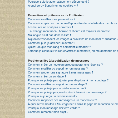
Pourquoi suis-je automatiquement déconnecté ?
À quoi sert « Supprimer les cookies » ?
Paramètres et préférences de l’utilisateur
Comment modifier mes paramètres ?
Comment empêcher mon nom d’apparaître dans la liste des membres
Les heures ne sont pas correctes !
J’ai changé mon fuseau horaire et l’heure est toujours incorrecte !
Ma langue n’est pas dans la liste !
A quoi correspondent les images à proximité de mon nom d’utilisateur 
Comment puis-je afficher un avatar ?
Qu’est-ce que mon rang et comment le modifier ?
Lorsque je clique sur le lien
courriel
d’un membre, on me demande de m
Problèmes liés à la publication de messages
Comment créer un nouveau sujet ou poster une réponse ?
Comment modifier ou supprimer un message ?
Comment ajouter une signature à mes messages ?
Comment créer un sondage ?
Pourquoi ne puis-je pas ajouter plus d’options à mon sondage ?
Comment modifier ou supprimer un sondage ?
Pourquoi ne puis-je pas accéder à un forum ?
Pourquoi ne puis-je pas joindre des fichiers à mon message ?
Pourquoi ai-je reçu un avertissement ?
Comment rapporter des messages à un modérateur ?
À quoi sert le bouton « Sauvegarder » dans la page de rédaction de 
Pourquoi mon message doit être validé ?
Comment remonter mon sujet ?