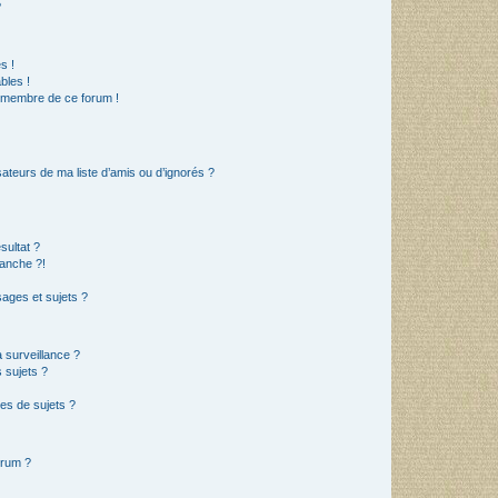
?
s !
bles !
n membre de ce forum !
ateurs de ma liste d’amis ou d’ignorés ?
sultat ?
anche ?!
ages et sujets ?
a surveillance ?
 sujets ?
es de sujets ?
orum ?