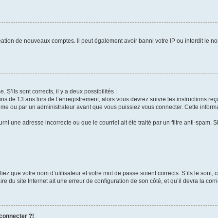
réation de nouveaux comptes. Il peut également avoir banni votre IP ou interdit le no
 S’ils sont corrects, il y a deux possibilités :
ins de 13 ans lors de l’enregistrement, alors vous devrez suivre les instructions r
me ou par un administrateur avant que vous puissiez vous connecter. Cette informat
rni une adresse incorrecte ou que le courriel ait été traité par un filtre anti-spam. S
iez que votre nom d’utilisateur et votre mot de passe soient corrects. S’ils le sont,
e du site Internet ait une erreur de configuration de son côté, et qu’il devra la corri
 connecter ?!