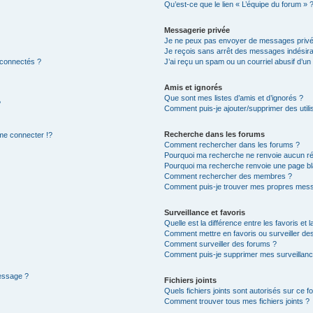
Qu’est-ce que le lien « L’équipe du forum » 
Messagerie privée
Je ne peux pas envoyer de messages privé
Je reçois sans arrêt des messages indésira
 connectés ?
J’ai reçu un spam ou un courriel abusif d’u
Amis et ignorés
Que sont mes listes d’amis et d’ignorés ?
?
Comment puis-je ajouter/supprimer des utilis
Recherche dans les forums
e connecter !?
Comment rechercher dans les forums ?
Pourquoi ma recherche ne renvoie aucun ré
Pourquoi ma recherche renvoie une page bl
Comment rechercher des membres ?
Comment puis-je trouver mes propres mess
Surveillance et favoris
Quelle est la différence entre les favoris et l
Comment mettre en favoris ou surveiller des
Comment surveiller des forums ?
Comment puis-je supprimer mes surveillanc
message ?
Fichiers joints
Quels fichiers joints sont autorisés sur ce f
Comment trouver tous mes fichiers joints ?