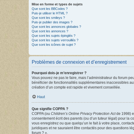
Mise en forme et types de sujets
Que sont les BBCodes ?
Puis-je utiliser le HTML ?
Que sont les smileys ?
Puis-je publier des images ?
Que sont les annonces globales ?
Que sont les annonces ?
Que sont les sujets épinglés ?
Que sont les sujets verrouillés ?
Que sont les icônes de sujet ?
Problèmes de connexion et d’enregistrement
Pourquoi dois-je m’enregistrer ?
Vous pouvez ne pas le faire, mais l’administrateur du forum peu
bénéficier de fonctionnalités supplémentaires inaccessibles au
création d’un compte est rapide et vivement conseillée.
Haut
Que signifie COPPA ?
COPPA (ou
Children’s Online Privacy Protection Act
de 1998) es
consentement écrit des parents (ou d’un tuteur légal) pour la c
vous enregistrez ou que quelqu’un le fait à votre place, contac
juridiques et ne sauraient être contactés pour des questions lé
forum ? ».