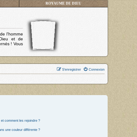
ROYAUME DE DIEU
s de l'homme
Dieu et de
ernés !
Vous
S’enregistrer
Connexion
s et comment les rejoindre ?
s une couleur différente ?