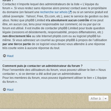
forum ?
Contactez n’importe lequel des administrateurs de la liste « L’équipe du
forum ». Si vous restez sans réponse alors prenez contact avec le propriétaire
du domaine (en faisant une
recherche sur whois
) ou si un service gratuit est
utilisé (exemple : Yahoo!, Free, f2s.com, etc.), avec le service de gestion ou des
abus. Notez que phpBB Limited
n’a absolument aucun contrôle
et ne peut
être, en aucun cas, tenu pour responsable sur
comment
,
où
ou
par qui
ce
forum est utilisé. Il est inutile de contacter phpBB Limited pour toute question
légale (cessions et désistements, responsabilité, propos diffamatoires, etc.)
non directement liée
au site Internet phpbb.com ou au logiciel phpBB lui-
même. Si vous adressez un courriel au groupe phpBB à propos de l’utilisation
par une tierce partie
de ce logiciel vous devez vous attendre à une réponse
très courte voire à aucune réponse du tout.
Haut
Comment puis-je contacter un administrateur du forum ?
Pour l’ensemble des utilisateurs du forum, vous pouvez utiliser le lien « Nous
contacter », si ce dernier a été activé par un administrateur.
Pour les membres du forum, vous pouvez également utiliser le lien « L’équipe
du forum ».
Haut
Aller à