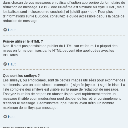
dans chacun de vos messages en utilisant l’option appropriée du formulaire de
rédaction de message. Le BBCode lui-même est similaire au style HTML, mais
les balises sont incluses entre crochets [ et ] plutôt que < et >. Pour plus
d’informations sur le BBCode, consultez le guide accessible depuis la page de
rédaction de message.
Haut
Puis-je utiliser le HTML ?
Non, il n’est pas possible de publier du HTML sur ce forum. La plupart des
mises en forme permises par le HTML peuvent être appliquées avec les
BBCodes.
Haut
Que sont les smileys ?
Les smileys, ou émoticônes, sont de petites images utilisées pour exprimer des
sentiments avec un code simple, exemple : :) signifie joyeux, :( signifie triste. La
liste complète des smileys est visible sur la page de rédaction de message.
Essayez toutefois de ne pas en abuser. Ils peuvent rapidement rendre un
message illisible et un modérateur peut décider de les retirer ou simplement
d’effacer le message. L’administrateur peut aussi avoir défini un nombre
maximum de smileys par message.
Haut