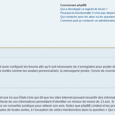
Concernant phpBB
Qui a développé ce logiciel de forum ?
Pourquoi la fonctionnalité X n’est pas dispon
Qui contacter pour les abus ou les questio
Comment puis-je contacter un administrateu
t avoir configuré les forums afin qu’il soit nécessaire de s’enregistrer pour poster
x invités comme les avatars personnalisés, la messagerie privée, l’envoi de courri
t une loi aux États-Unis qui dit que les sites Internet pouvant recueillir des infor
ollecte de ces informations permettant d’identifier un mineur de moins de 13 ans. S
tez un conseiller juridique pour obtenir son avis. Notez que phpBB Limited et les pr
gales de toutes sortes, à l’exception de celles mentionnées dans la question « Qui