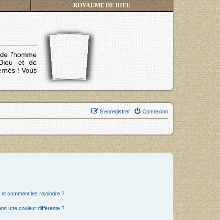
ROYAUME DE DIEU
s de l'homme
Dieu et de
ernés !
Vous
S’enregistrer
Connexion
s et comment les rejoindre ?
s une couleur différente ?