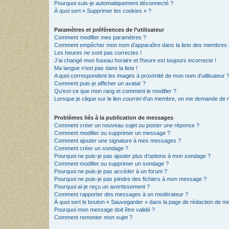
Pourquoi suis-je automatiquement déconnecté ?
À quoi sert « Supprimer les cookies » ?
Paramètres et préférences de l’utilisateur
Comment modifier mes paramètres ?
Comment empêcher mon nom d’apparaître dans la liste des membres
Les heures ne sont pas correctes !
J’ai changé mon fuseau horaire et l’heure est toujours incorrecte !
Ma langue n’est pas dans la liste !
A quoi correspondent les images à proximité de mon nom d’utilisateur 
Comment puis-je afficher un avatar ?
Qu’est-ce que mon rang et comment le modifier ?
Lorsque je clique sur le lien
courriel
d’un membre, on me demande de m
Problèmes liés à la publication de messages
Comment créer un nouveau sujet ou poster une réponse ?
Comment modifier ou supprimer un message ?
Comment ajouter une signature à mes messages ?
Comment créer un sondage ?
Pourquoi ne puis-je pas ajouter plus d’options à mon sondage ?
Comment modifier ou supprimer un sondage ?
Pourquoi ne puis-je pas accéder à un forum ?
Pourquoi ne puis-je pas joindre des fichiers à mon message ?
Pourquoi ai-je reçu un avertissement ?
Comment rapporter des messages à un modérateur ?
À quoi sert le bouton « Sauvegarder » dans la page de rédaction de 
Pourquoi mon message doit être validé ?
Comment remonter mon sujet ?