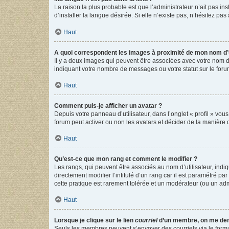
La raison la plus probable est que l’administrateur n’ait pas 
d’installer la langue désirée. Si elle n’existe pas, n’hésitez pa
Haut
A quoi correspondent les images à proximité de mon nom d’u
Il y a deux images qui peuvent être associées avec votre nom d’
indiquant votre nombre de messages ou votre statut sur le fo
Haut
Comment puis-je afficher un avatar ?
Depuis votre panneau d’utilisateur, dans l’onglet « profil » vou
forum peut activer ou non les avatars et décider de la manière d
Haut
Qu’est-ce que mon rang et comment le modifier ?
Les rangs, qui peuvent être associés au nom d’utilisateur, ind
directement modifier l’intitulé d’un rang car il est paramétré p
cette pratique est rarement tolérée et un modérateur (ou un ad
Haut
Lorsque je clique sur le lien
courriel
d’un membre, on me de
Seuls les membres peuvent s’envoyer des courriels via le formulai