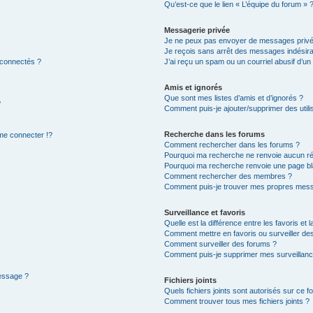
Qu’est-ce que le lien « L’équipe du forum » 
Messagerie privée
Je ne peux pas envoyer de messages privé
Je reçois sans arrêt des messages indésira
 connectés ?
J’ai reçu un spam ou un courriel abusif d’u
Amis et ignorés
Que sont mes listes d’amis et d’ignorés ?
?
Comment puis-je ajouter/supprimer des utilis
Recherche dans les forums
e connecter !?
Comment rechercher dans les forums ?
Pourquoi ma recherche ne renvoie aucun ré
Pourquoi ma recherche renvoie une page bl
Comment rechercher des membres ?
Comment puis-je trouver mes propres mess
Surveillance et favoris
Quelle est la différence entre les favoris et l
Comment mettre en favoris ou surveiller des
Comment surveiller des forums ?
Comment puis-je supprimer mes surveillanc
message ?
Fichiers joints
Quels fichiers joints sont autorisés sur ce f
Comment trouver tous mes fichiers joints ?