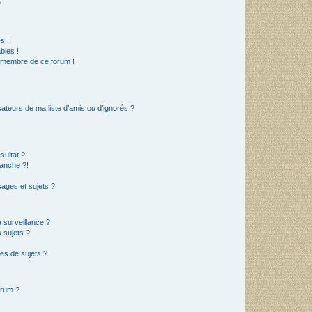
?
s !
bles !
n membre de ce forum !
ateurs de ma liste d’amis ou d’ignorés ?
sultat ?
anche ?!
ages et sujets ?
a surveillance ?
 sujets ?
es de sujets ?
orum ?