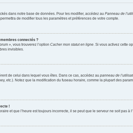
ockés dans notre base de données. Pour les modifier, accédez au
Panneau de l’util
 permettra de modifier tous les paramètres et préférences de votre compte.
s membres connectés ?
forum », vous trouverez l’option
Cacher mon statut en ligne
. Si vous activez cette o
es invisibles.
ifférent de celui dans lequel vous êtes. Dans ce cas, accédez au
panneau de l’utilisa
ney, etc.). Notez que la modification du fuseau horaire, comme la plupart des para
ecte !
aire et que l’heure est toujours incorrecte, il se peut que le serveur ne soit pas à