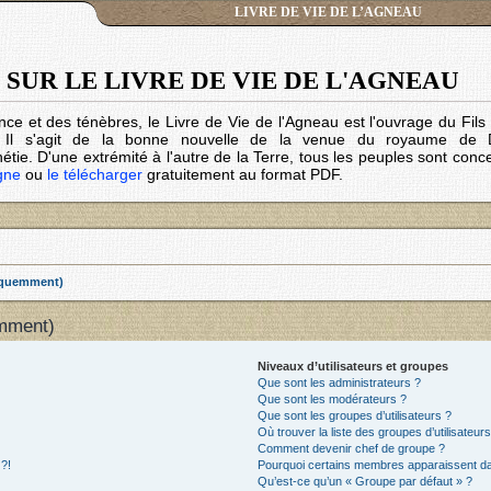
LIVRE DE VIE DE L’AGNEAU
SUR LE LIVRE DE VIE DE L'AGNEAU
nce et des ténèbres, le Livre de Vie de l'Agneau est l'ouvrage du Fil
. Il s'agit de la bonne nouvelle de la venue du royaume de 
tie. D'une extrémité à l'autre de la Terre, tous les peuples sont conc
igne
ou
le télécharger
gratuitement au format PDF.
réquemment)
emment)
Niveaux d’utilisateurs et groupes
Que sont les administrateurs ?
Que sont les modérateurs ?
Que sont les groupes d’utilisateurs ?
Où trouver la liste des groupes d’utilisateur
Comment devenir chef de groupe ?
 ?!
Pourquoi certains membres apparaissent dan
Qu’est-ce qu’un « Groupe par défaut » ?