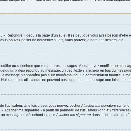
 « Répondre » depuis la page d’un sujet. Il se peut que vous ayez besoin d’être e
: Vous
pouvez
poster de nouveaux sujets, Vous
pouvez
joindre des fichiers, etc.
modifier ou supprimer que vos propres messages. Vous pouvez modifier un message
lqu’un a déjà répondu au message, un petit texte s’affichera en bas du message ind
n. Ce message n’apparaîtra pas si un modérateur ou un administrateur modifie le mes
ive. Notez que les utilisateurs ne peuvent pas supprimer un message une fois que qu
e l’utilisateur. Une fois créée, vous pouvez cocher
Attacher ma signature
sur le fo
 « Attacher ma signature » à partir du panneau de l’utilisateur (onglet
Préférences 
 à un message en décochant la case
Attacher ma signature
dans le formulaire de ré