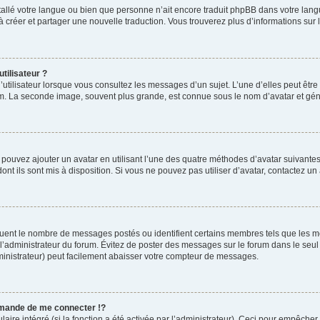
installé votre langue ou bien que personne n’ait encore traduit phpBB dans votre l
s à créer et partager une nouvelle traduction. Vous trouverez plus d’informations sur l
tilisateur ?
utilisateur lorsque vous consultez les messages d’un sujet. L’une d’elles peut êtr
rum. La seconde image, souvent plus grande, est connue sous le nom d’avatar et 
s pouvez ajouter un avatar en utilisant l’une des quatre méthodes d’avatar suivantes 
ont ils sont mis à disposition. Si vous ne pouvez pas utiliser d’avatar, contactez un
iquent le nombre de messages postés ou identifient certains membres tels que les 
ar l’administrateur du forum. Évitez de poster des messages sur le forum dans le seu
ministrateur) peut facilement abaisser votre compteur de messages.
mande de me connecter !?
re intégré (si la fonction a été activée par l’administrateur). Ceci pour empêcher l’u