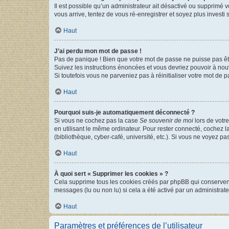
Il est possible qu’un administrateur ait désactivé ou supprimé 
vous arrive, tentez de vous ré-enregistrer et soyez plus investi s
Haut
J’ai perdu mon mot de passe !
Pas de panique ! Bien que votre mot de passe ne puisse pas être
Suivez les instructions énoncées et vous devriez pouvoir à no
Si toutefois vous ne parveniez pas à réinitialiser votre mot de 
Haut
Pourquoi suis-je automatiquement déconnecté ?
Si vous ne cochez pas la case
Se souvenir de moi
lors de votr
en utilisant le même ordinateur. Pour rester connecté, cochez 
(bibliothèque, cyber-café, université, etc.). Si vous ne voyez pa
Haut
À quoi sert « Supprimer les cookies » ?
Cela supprime tous les cookies créés par phpBB qui conservent v
messages (lu ou non lu) si cela a été activé par un administra
Haut
Paramètres et préférences de l’utilisateur