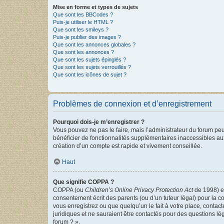
Mise en forme et types de sujets
Que sont les BBCodes ?
Puis-je utiliser le HTML ?
Que sont les smileys ?
Puis-je publier des images ?
Que sont les annonces globales ?
Que sont les annonces ?
Que sont les sujets épinglés ?
Que sont les sujets verrouillés ?
Que sont les icônes de sujet ?
Problèmes de connexion et d’enregistrement
Pourquoi dois-je m’enregistrer ?
Vous pouvez ne pas le faire, mais l’administrateur du forum peu
bénéficier de fonctionnalités supplémentaires inaccessibles au
création d’un compte est rapide et vivement conseillée.
Haut
Que signifie COPPA ?
COPPA (ou
Children’s Online Privacy Protection Act
de 1998) es
consentement écrit des parents (ou d’un tuteur légal) pour la c
vous enregistrez ou que quelqu’un le fait à votre place, contac
juridiques et ne sauraient être contactés pour des questions lé
forum ? ».