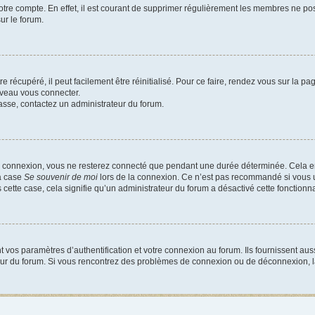
votre compte. En effet, il est courant de supprimer régulièrement les membres ne pos
ur le forum.
 récupéré, il peut facilement être réinitialisé. Pour ce faire, rendez vous sur la p
uveau vous connecter.
passe, contactez un administrateur du forum.
e connexion, vous ne resterez connecté que pendant une durée déterminée. Cela em
la case
Se souvenir de moi
lors de la connexion. Ce n’est pas recommandé si vous u
s cette case, cela signifie qu’un administrateur du forum a désactivé cette fonctionna
os paramètres d’authentification et votre connexion au forum. Ils fournissent aussi
teur du forum. Si vous rencontrez des problèmes de connexion ou de déconnexion, l