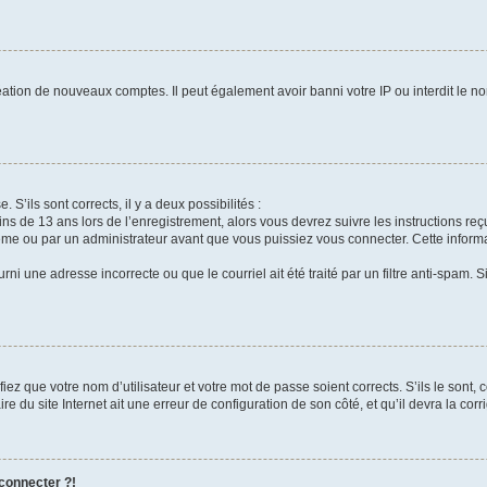
réation de nouveaux comptes. Il peut également avoir banni votre IP ou interdit le no
 S’ils sont corrects, il y a deux possibilités :
ins de 13 ans lors de l’enregistrement, alors vous devrez suivre les instructions r
me ou par un administrateur avant que vous puissiez vous connecter. Cette informat
rni une adresse incorrecte ou que le courriel ait été traité par un filtre anti-spam. S
iez que votre nom d’utilisateur et votre mot de passe soient corrects. S’ils le sont,
e du site Internet ait une erreur de configuration de son côté, et qu’il devra la corri
 connecter ?!