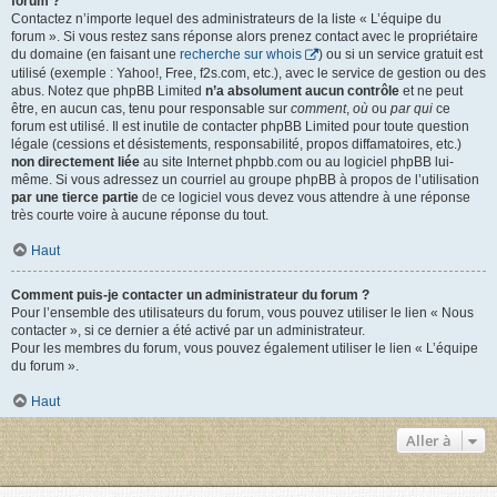
forum ?
Contactez n’importe lequel des administrateurs de la liste « L’équipe du
forum ». Si vous restez sans réponse alors prenez contact avec le propriétaire
du domaine (en faisant une
recherche sur whois
) ou si un service gratuit est
utilisé (exemple : Yahoo!, Free, f2s.com, etc.), avec le service de gestion ou des
abus. Notez que phpBB Limited
n’a absolument aucun contrôle
et ne peut
être, en aucun cas, tenu pour responsable sur
comment
,
où
ou
par qui
ce
forum est utilisé. Il est inutile de contacter phpBB Limited pour toute question
légale (cessions et désistements, responsabilité, propos diffamatoires, etc.)
non directement liée
au site Internet phpbb.com ou au logiciel phpBB lui-
même. Si vous adressez un courriel au groupe phpBB à propos de l’utilisation
par une tierce partie
de ce logiciel vous devez vous attendre à une réponse
très courte voire à aucune réponse du tout.
Haut
Comment puis-je contacter un administrateur du forum ?
Pour l’ensemble des utilisateurs du forum, vous pouvez utiliser le lien « Nous
contacter », si ce dernier a été activé par un administrateur.
Pour les membres du forum, vous pouvez également utiliser le lien « L’équipe
du forum ».
Haut
Aller à