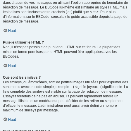
dans chacun de vos messages en utilisant l’option appropriée du formulaire de
rédaction de message. Le BBCode lui-même est similaire au style HTML, mais
les balises sont incluses entre crochets [ et ] plutôt que < et >. Pour plus
d’informations sur le BBCode, consultez le guide accessible depuis la page de
rédaction de message.
Haut
Puis-je utiliser le HTML ?
Non, il n’est pas possible de publier du HTML sur ce forum. La plupart des
mises en forme permises par le HTML peuvent être appliquées avec les
BBCodes.
Haut
Que sont les smileys ?
Les smileys, ou émoticônes, sont de petites images utilisées pour exprimer des
sentiments avec un code simple, exemple : :) signifie joyeux, :( signifie triste. La
liste complète des smileys est visible sur la page de rédaction de message.
Essayez toutefois de ne pas en abuser. Ils peuvent rapidement rendre un
message illisible et un modérateur peut décider de les retirer ou simplement
d’effacer le message. L’administrateur peut aussi avoir défini un nombre
maximum de smileys par message.
Haut