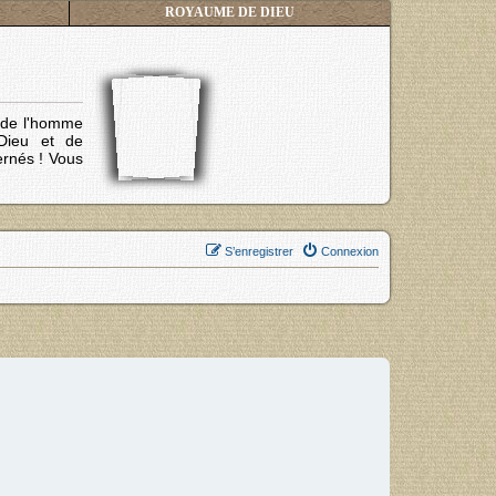
ROYAUME DE DIEU
s de l'homme
Dieu et de
ernés !
Vous
S’enregistrer
Connexion