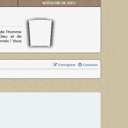
ROYAUME DE DIEU
s de l'homme
Dieu et de
ernés !
Vous
S’enregistrer
Connexion