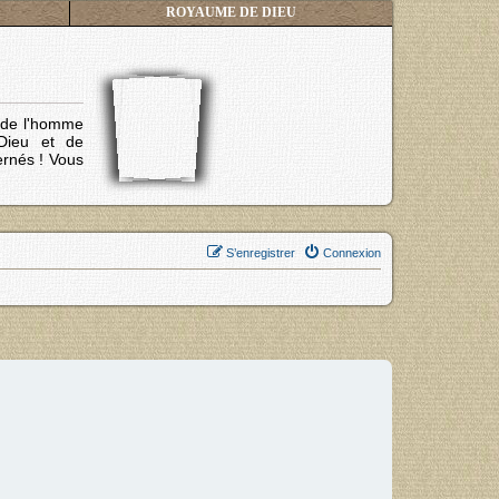
ROYAUME DE DIEU
s de l'homme
Dieu et de
ernés !
Vous
S’enregistrer
Connexion